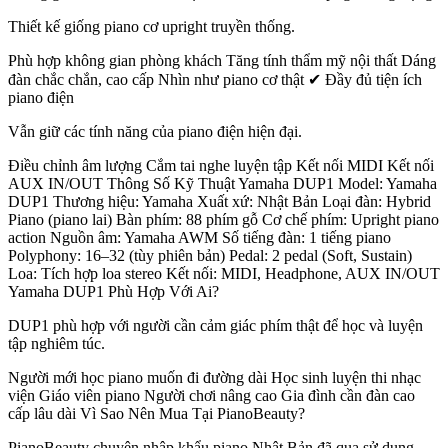
Thiết kế giống piano cơ upright truyền thống.
Phù hợp không gian phòng khách Tăng tính thẩm mỹ nội thất Dáng
đàn chắc chắn, cao cấp Nhìn như piano cơ thật ✔ Đầy đủ tiện ích
piano điện
Vẫn giữ các tính năng của piano điện hiện đại.
Điều chỉnh âm lượng Cắm tai nghe luyện tập Kết nối MIDI Kết nối
AUX IN/OUT Thông Số Kỹ Thuật Yamaha DUP1 Model: Yamaha
DUP1 Thương hiệu: Yamaha Xuất xứ: Nhật Bản Loại đàn: Hybrid
Piano (piano lai) Bàn phím: 88 phím gỗ Cơ chế phím: Upright piano
action Nguồn âm: Yamaha AWM Số tiếng đàn: 1 tiếng piano
Polyphony: 16–32 (tùy phiên bản) Pedal: 2 pedal (Soft, Sustain)
Loa: Tích hợp loa stereo Kết nối: MIDI, Headphone, AUX IN/OUT
Yamaha DUP1 Phù Hợp Với Ai?
DUP1 phù hợp với người cần cảm giác phím thật để học và luyện
tập nghiêm túc.
Người mới học piano muốn đi đường dài Học sinh luyện thi nhạc
viện Giáo viên piano Người chơi nâng cao Gia đình cần đàn cao
cấp lâu dài Vì Sao Nên Mua Tại PianoBeauty?
PianoBeauty chuyên nhập khẩu piano Nhật Bản đã qua sử dụng.