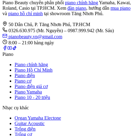
Piano Beauty chuyên phân phối
piano chính hãng
Yamaha, Kawai,
Roland, Casio tại TP.HCM. Xem
đàn piano
, hướng dẫn
mua piano
và
piano hồ chí minh
tại showroom Tăng Nhơn Phú.
50 Dân Chủ, P. Tăng Nhơn Phú, TP.HCM
0326.630.975
(Mr. Nguyên)
– 0987.999.942 (Mr. Sáu)
pianobeauty.vn@gmail.com
8:00 – 21:00 hàng ngày
Piano
Piano chính hãng
Piano Hồ Chí Minh
Piano điện
Piano cơ
Piano điện giả cơ
Piano Yamaha
Piano 10 - 20 triệu
Nhạc cụ khác
Organ Yamaha Electone
Guitar Acoustic
Trống điện
Trống cơ