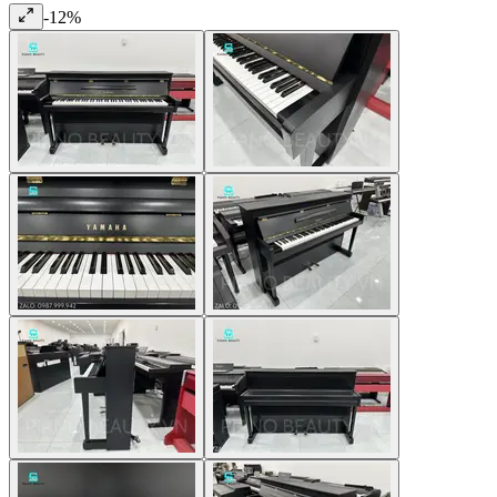
-
12
%