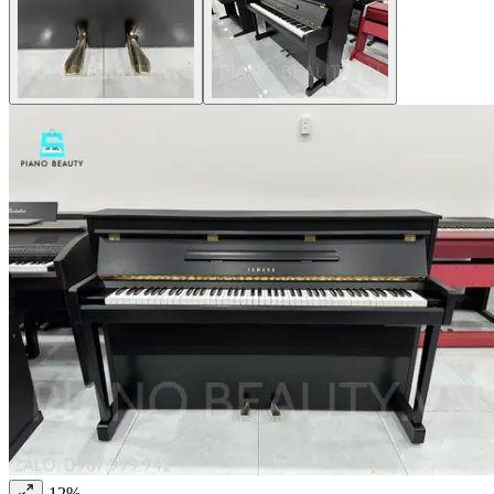
-
12
%