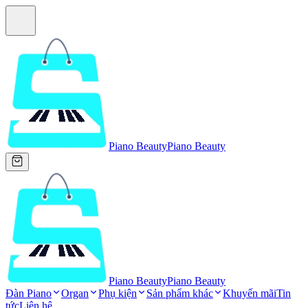
Piano Beauty
Piano Beauty
Piano Beauty
Piano Beauty
Đàn Piano
Organ
Phụ kiện
Sản phẩm khác
Khuyến mãi
Tin
tức
Liên hệ