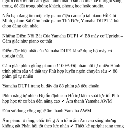
người chơi muốn cảm giác phím thật. Đàn có thiết kế upright sang
trọng, dễ đặt trong phòng khách, phòng học hoặc studio.
Nếu bạn đang tìm một cây piano điện cao cấp tại piano Hồ Chí
Minh, piano Sài Gòn hoặc piano Thủ Đức, Yamaha DUP1 là lựa
chọn đáng cân nhắc.
Những Điểm Nổi Bật Của Yamaha DUP1 ✔ Bộ máy cơ Upright –
Cảm giác như piano cơ thật
Điểm đặc biệt nhất của Yamaha DUP1 là sử dụng bộ máy cơ
upright thật.
Cảm giác phím giống piano cơ 100% Độ phản hồi tự nhiên Hành
trình phím sâu và thật tay Phù hợp luyện ngón chuyên sâu ✔ 88
phím gỗ tự nhiên
Yamaha DUP1 trang bị đầy đủ 88 phím gỗ tiêu chuẩn.
Phím nặng tự nhiên Độ ổn định cao Hỗ trợ kiểm soát lực tốt Phù
hợp học từ cơ bản đến nâng cao ✔ Âm thanh Yamaha AWM
Đàn sử dụng công nghệ âm thanh Yamaha AWM.
Âm piano rõ ràng, chắc tiếng Âm trầm ấm Âm cao sáng nhưng
không gắt Phản hồi tốt theo lực nhấn ✔ Thiết kế upright sang trọng