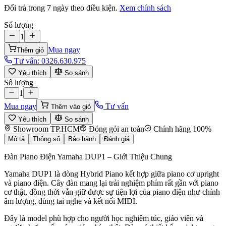
Đổi trả trong 7 ngày theo điều kiện.
Xem chính sách
Số lượng
1
Mua ngay
Thêm giỏ
Tư vấn:
0326.630.975
Yêu thích
So sánh
Số lượng
1
Mua ngay
Tư vấn
Thêm vào giỏ
Yêu thích
So sánh
Showroom TP.HCM
Đóng gói an toàn
Chính hãng 100%
Mô tả
Thông số
Bảo hành
Đánh giá
Đàn Piano Điện Yamaha DUP1 – Giới Thiệu Chung
Yamaha DUP1 là dòng Hybrid Piano kết hợp giữa piano cơ upright
và piano điện. Cây đàn mang lại trải nghiệm phím rất gần với piano
cơ thật, đồng thời vẫn giữ được sự tiện lợi của piano điện như chỉnh
âm lượng, dùng tai nghe và kết nối MIDI.
Đây là model phù hợp cho người học nghiêm túc, giáo viên và