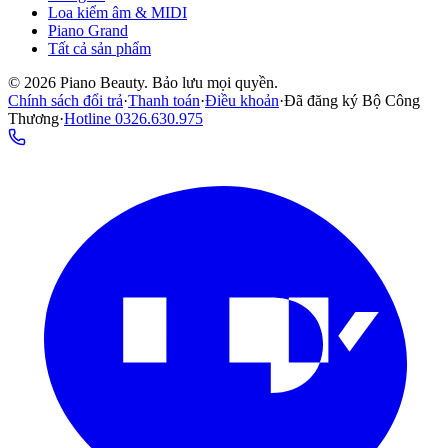
Loa kiểm âm & MIDI
Piano Grand
Tất cả sản phẩm
©
2026
Piano Beauty. Bảo lưu mọi quyền.
Chính sách đổi trả
·
Thanh toán
·
Điều khoản
·
Đã đăng ký Bộ Công
Thương
·
Hotline
0326.630.975