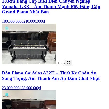
183cm Đẳng Cấp Biểu Diễn Chuyên Nghiệp
Yamaha G3B – Âm Thanh Mạnh Mẽ, Đẳng Cấp
Grand Piano Nhật Bản
180.000.000₫
210.000.000₫
-18%
Đàn Piano Cơ Atlas A22H – Thiết Kế Châu Âu
Sang Trọng, Âm Thanh Ấm Áp Đậm Chất Nhật
23.000.000₫
28.000.000₫