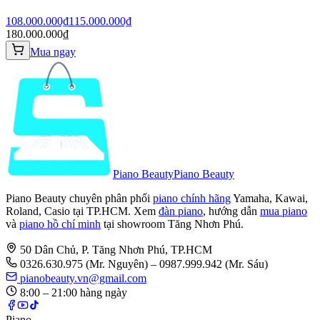
108.000.000₫
115.000.000₫
180.000.000₫
Mua ngay
Piano Beauty
Piano Beauty
Piano Beauty chuyên phân phối
piano chính hãng
Yamaha, Kawai,
Roland, Casio tại TP.HCM. Xem
đàn piano
, hướng dẫn
mua piano
và
piano hồ chí minh
tại showroom Tăng Nhơn Phú.
50 Dân Chủ, P. Tăng Nhơn Phú, TP.HCM
0326.630.975
(Mr. Nguyên)
– 0987.999.942 (Mr. Sáu)
pianobeauty.vn@gmail.com
8:00 – 21:00 hàng ngày
Piano