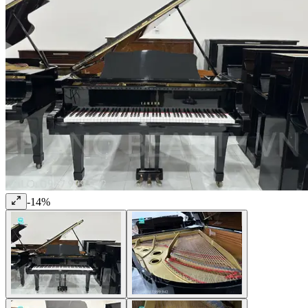
-
14
%