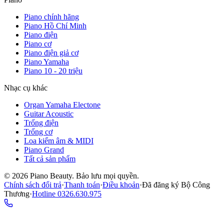
Piano chính hãng
Piano Hồ Chí Minh
Piano điện
Piano cơ
Piano điện giả cơ
Piano Yamaha
Piano 10 - 20 triệu
Nhạc cụ khác
Organ Yamaha Electone
Guitar Acoustic
Trống điện
Trống cơ
Loa kiểm âm & MIDI
Piano Grand
Tất cả sản phẩm
©
2026
Piano Beauty. Bảo lưu mọi quyền.
Chính sách đổi trả
·
Thanh toán
·
Điều khoản
·
Đã đăng ký Bộ Công
Thương
·
Hotline
0326.630.975