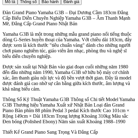
Mô tả
Thông số
Bảo hành
Đánh giá
Đàn Grand Piano Yamaha G3B – Đại Dương Cầm 183cm Đẳng
Cấp Biểu Diễn Chuyên Nghiệp Yamaha G3B – Âm Thanh Mạnh
Mẽ, Đẳng Cấp Grand Piano Nhật Bản
Yamaha G3B là một trong những mẫu grand piano nổi tiếng thuộc
dòng G-Series huyền thoại của Yamaha. Với chiều dài 183cm, đây
được xem là kích thước "tiêu chuẩn vàng" dành cho những người
chơi piano nghiêm túc, giáo viên âm nhạc, phòng thu và nghệ sĩ
biểu diễn chuyên nghiệp.
Được sản xuất tại Nhật Bản vào giai đoạn cuối những năm 1980
đến đầu những năm 1990, Yamaha G3B sở hữu bộ máy cơ chính
xác, âm thanh giàu nội lực và độ bền vượt thời gian. Đây là model
được đánh giá cao nhờ sự cân bằng giữa kích thước, âm lượng và
khả năng biểu cảm.
Thông Số Kỹ Thuật Yamaha G3B Thông số Chi tiết Model Yamaha
G3B Thương hiệu Yamaha Xuất xứ Nhật Bản Loại đàn Grand
Piano Bàn phím 88 phím Pedal 3 pedal Kích thước Cao 101cm ×
Rộng 149cm × Dài 183cm Trọng lượng Khoảng 310kg Màu sắc
Đen bóng (Polished Ebony) Năm sản xuất Khoảng 1988–1990
Thiết Kế Grand Piano Sang Trọng Và Đẳng Cấp