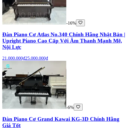
-16%
Đàn Piano Cơ Atlas No.340 Chính Hãng Nhật Bản |
Upright Piano Cao Cấp Với Âm Thanh Mạnh Mẽ,
Nội Lực
21.000.000₫
25.000.000₫
-6%
Đàn Piano Cơ Grand Kawai KG-3D Chính Hãng
Giá Tốt