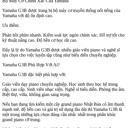
Bộ Máy Cơ Chính Xác Của Yamaha
Yamaha G3B được trang bị bộ máy cơ truyền thống nổi tiếng của
Yamaha với độ ổn định cao.
Ưu điểm:
Phản hồi phím nhanh. Kiểm soát lực ngón chính xác. Hỗ trợ tốt cho
kỹ thuật nâng cao. Độ bền cơ học rất cao.
Đây là lý do Yamaha G3B được nhiều giáo viên piano và nghệ sĩ
lựa chọn cho việc luyện tập cũng như biểu diễn chuyên nghiệp.
Yamaha G3B Phù Hợp Với Ai?
Yamaha G3B đặc biệt phù hợp với:
Giáo viên dạy piano chuyên nghiệp. Học sinh theo học hệ trung
cấp, cao cấp. Sinh viên nhạc viện. Nghệ sĩ biểu diễn. Phòng thu âm.
Biệt thự, villa, không gian sang trọng.
Nếu bạn đang tìm kiếm một cây grand piano Nhật Bản có âm thanh
mạnh mẽ, độ bền cao và giá trị sử dụng lâu dài thì Yamaha G3B là
một trong những lựa chọn đáng cân nhắc nhất trong phân khúc
grand piano cỡ trung.