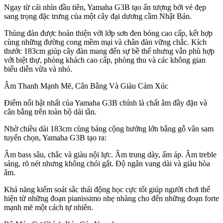
Ngay từ cái nhìn đầu tiên, Yamaha G3B tạo ấn tượng bởi vẻ đẹp
sang trọng đặc trưng của một cây đại dương cầm Nhật Bản.
Thùng đàn được hoàn thiện với lớp sơn đen bóng cao cấp, kết hợp
cùng những đường cong mềm mại và chân đàn vững chắc. Kích
thước 183cm giúp cây đàn mang đến sự bề thế nhưng vẫn phù hợp
với biệt thự, phòng khách cao cấp, phòng thu và các không gian
biểu diễn vừa và nhỏ.
Âm Thanh Mạnh Mẽ, Cân Bằng Và Giàu Cảm Xúc
Điểm nổi bật nhất của Yamaha G3B chính là chất âm đầy đặn và
cân bằng trên toàn bộ dải tần.
Nhờ chiều dài 183cm cùng bảng cộng hưởng lớn bằng gỗ vân sam
tuyển chọn, Yamaha G3B tạo ra:
Âm bass sâu, chắc và giàu nội lực. Âm trung dày, ấm áp. Âm treble
sáng, rõ nét nhưng không chói gắt. Độ ngân vang dài và giàu hòa
âm.
Khả năng kiểm soát sắc thái động học cực tốt giúp người chơi thể
hiện từ những đoạn pianissimo nhẹ nhàng cho đến những đoạn forte
mạnh mẽ một cách tự nhiên.