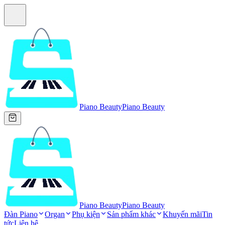
Piano Beauty
Piano Beauty
Piano Beauty
Piano Beauty
Đàn Piano
Organ
Phụ kiện
Sản phẩm khác
Khuyến mãi
Tin
tức
Liên hệ