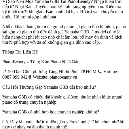
Vì Sao Nên Mua Yamaha G3B Tại PianoBeauty? Nhập khẩu trực
tiếp từ Nhật Bản. Tuyển chọn kỹ tình trạng nguyên bản. Kiểm tra
kỹ thuật trước khi giao. Bảo hành dài hạn. Hỗ trợ vận chuyển toàn
quốc. Hỗ trợ trả góp linh hoạt.
Nhiều khách hàng tìm mua grand piano tại piano hồ chí minh, piano
sài gòn và piano thủ đức đánh giá Yamaha G3B là model có tỷ lệ
hiệu năng/chi phí rất cao nhờ chất âm lớn, bộ máy ổn định và kích
thước phù hợp với đa số không gian gia đình cao cấp.
Thông Tin Liên Hệ
PianoBeauty – Tổng Kho Piano Nhật Bản
📍 50 Dân Chủ, phường Tăng Nhơn Phú, TP.HCM 📞 Hotline:
0987 999 942 🌐 Website: pianobeauty.vn
Câu Hỏi Thường Gặp Yamaha G3B dài bao nhiêu?
Yamaha G3B có chiều dài khoảng 183cm, thuộc phân khúc grand
piano cỡ trung chuyên nghiệp.
Yamaha G3B có phù hợp học chuyên nghiệp không?
Có. Đây là model được nhiều giáo viên và nghệ sĩ lựa chọn nhờ bộ
máy cơ nhạy và âm thanh mạnh mẽ.