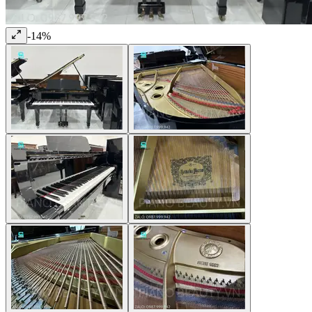
-
14
%