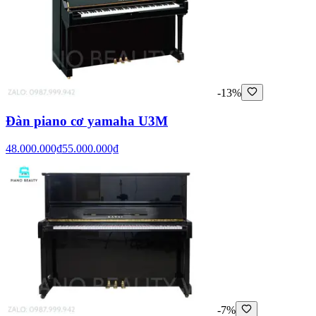
-13%
Đàn piano cơ yamaha U3M
48.000.000₫
55.000.000₫
-7%