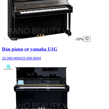
-10%
Đàn piano cơ yamaha U1G
26.000.000₫
29.000.000₫