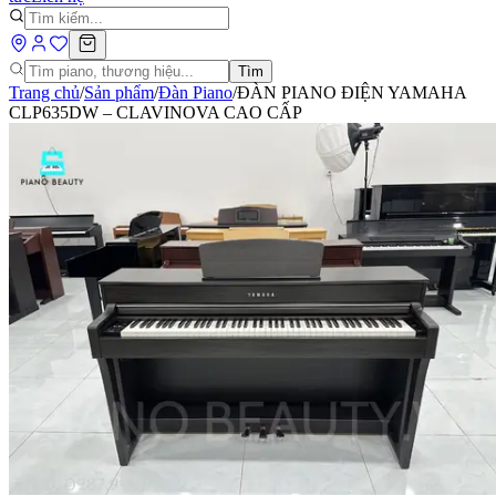
Tìm
Trang chủ
/
Sản phẩm
/
Đàn Piano
/
ĐÀN PIANO ĐIỆN YAMAHA
CLP635DW – CLAVINOVA CAO CẤP