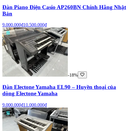
Đàn Piano Điện Casio AP260BN Chính Hãng Nhật
Bản
9.000.000₫
10.500.000₫
-18%
Đàn Electone Yamaha EL90 – Huyền thoại của
dòng Electone Yamaha
9.000.000₫
11.000.000₫