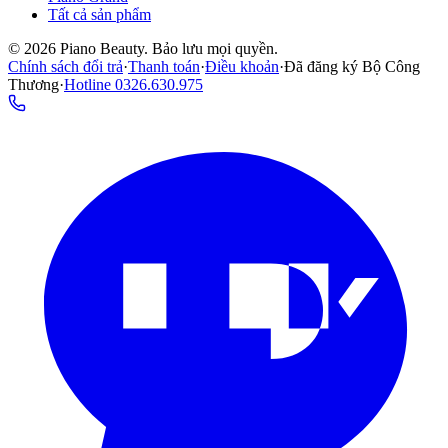
Tất cả sản phẩm
©
2026
Piano Beauty. Bảo lưu mọi quyền.
Chính sách đổi trả
·
Thanh toán
·
Điều khoản
·
Đã đăng ký Bộ Công
Thương
·
Hotline
0326.630.975