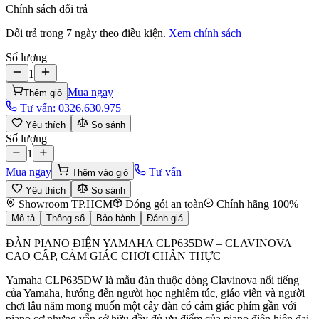
Chính sách đổi trả
Đổi trả trong 7 ngày theo điều kiện.
Xem chính sách
Số lượng
1
Mua ngay
Thêm giỏ
Tư vấn:
0326.630.975
Yêu thích
So sánh
Số lượng
1
Mua ngay
Tư vấn
Thêm vào giỏ
Yêu thích
So sánh
Showroom TP.HCM
Đóng gói an toàn
Chính hãng 100%
Mô tả
Thông số
Bảo hành
Đánh giá
ĐÀN PIANO ĐIỆN YAMAHA CLP635DW – CLAVINOVA
CAO CẤP, CẢM GIÁC CHƠI CHÂN THỰC
Yamaha CLP635DW là mẫu đàn thuộc dòng Clavinova nổi tiếng
của Yamaha, hướng đến người học nghiêm túc, giáo viên và người
chơi lâu năm mong muốn một cây đàn có cảm giác phím gần với
piano cơ nhưng vẫn sở hữu đầy đủ ưu điểm của piano điện hiện đại.