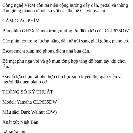
Công nghệ VRM còn tái hiện cộng hưởng dây đàn, pedal và thùng
đàn giống piano cơ hơn so với các thế hệ Clavinova cũ.
CẢM GIÁC PHÍM
Bàn phím GH3X là một trong những ưu điểm lớn của CLP635DW.
Các phím có trọng lượng nặng dần từ trái sang phải giống piano cơ.
Escapement giúp mô phỏng điểm nhả búa đàn.
Bề mặt phủ ngà voi và gỗ mun tổng hợp tăng độ bám tay khi chơi
lâu.
Đây là lựa chọn rất phù hợp cho học sinh luyện thi, giáo viên và
người đã quen piano cơ.
THÔNG SỐ KỸ THUẬT
Model: Yamaha CLP635DW
Màu sắc: Dark Walnut (DW)
Xuất xứ: Nhật Bản
Số phím: 88