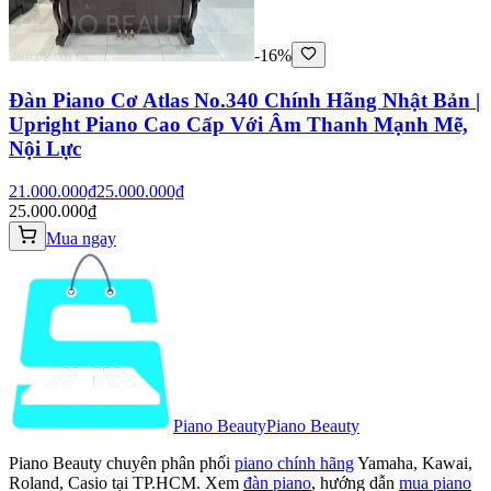
-16%
Đàn Piano Cơ Atlas No.340 Chính Hãng Nhật Bản |
Upright Piano Cao Cấp Với Âm Thanh Mạnh Mẽ,
Nội Lực
21.000.000₫
25.000.000₫
25.000.000₫
Mua ngay
Piano Beauty
Piano Beauty
Piano Beauty chuyên phân phối
piano chính hãng
Yamaha, Kawai,
Roland, Casio tại TP.HCM. Xem
đàn piano
, hướng dẫn
mua piano