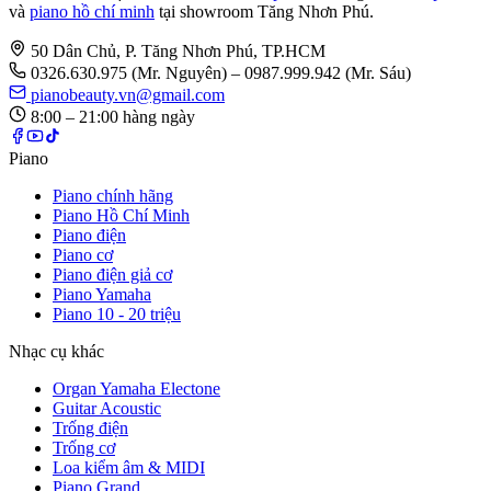
và
piano hồ chí minh
tại showroom Tăng Nhơn Phú.
50 Dân Chủ, P. Tăng Nhơn Phú, TP.HCM
0326.630.975
(Mr. Nguyên)
– 0987.999.942 (Mr. Sáu)
pianobeauty.vn@gmail.com
8:00 – 21:00 hàng ngày
Piano
Piano chính hãng
Piano Hồ Chí Minh
Piano điện
Piano cơ
Piano điện giả cơ
Piano Yamaha
Piano 10 - 20 triệu
Nhạc cụ khác
Organ Yamaha Electone
Guitar Acoustic
Trống điện
Trống cơ
Loa kiểm âm & MIDI
Piano Grand