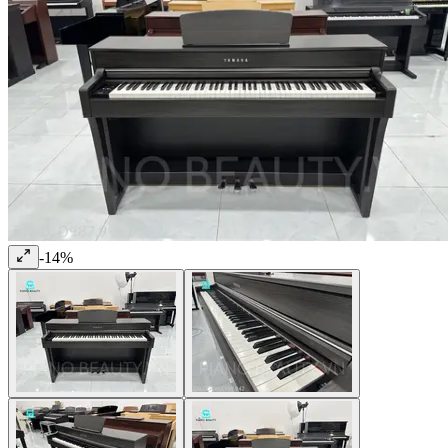
-
14
%