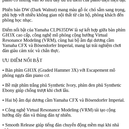
Phiên bản DW (Dark Walnut) mang màu gỗ óc chó sẫm sang trọng,
phù hợp với nhiều không gian nội thất từ căn hộ, phòng khách đến
phòng học nhạc.
Điểm nổi bật của Yamaha CLP635DW là sự kết hợp giữa bàn phím
GH3X cao cấp, công nghệ mô phỏng cộng hưởng Virtual
Resonance Modeling (VRM), cùng hai bộ âm đại dương cầm
Yamaha CFX và Bösendorfer Imperial, mang lại trải nghiệm chơi
đàn giàu cảm xúc và chân thực.
ƯU ĐIỂM NỔI BẬT
• Bàn phím GH3X (Graded Hammer 3X) với Escapement mô
phỏng ngựa đàn piano cơ.
• Bề mặt phím trắng phủ Synthetic Ivory, phím đen phủ Synthetic
Ebony giúp chống trượt khi chơi lâu.
• Hai bộ âm đại dương cầm Yamaha CFX và Bösendorfer Imperial.
• Công nghệ Virtual Resonance Modeling (VRM) tái tạo cộng
hưởng dây đàn và thùng đàn tự nhiên.
• Smooth Release giúp tiếng đàn chuyển động mềm mại khi nhả