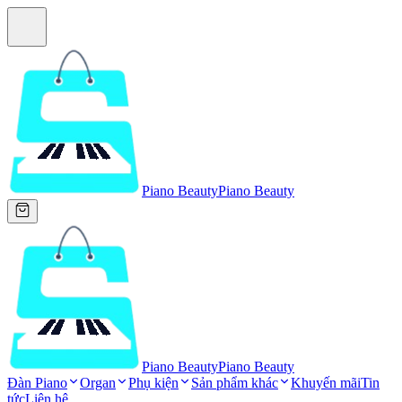
Piano Beauty
Piano Beauty
Piano Beauty
Piano Beauty
Đàn Piano
Organ
Phụ kiện
Sản phẩm khác
Khuyến mãi
Tin
tức
Liên hệ