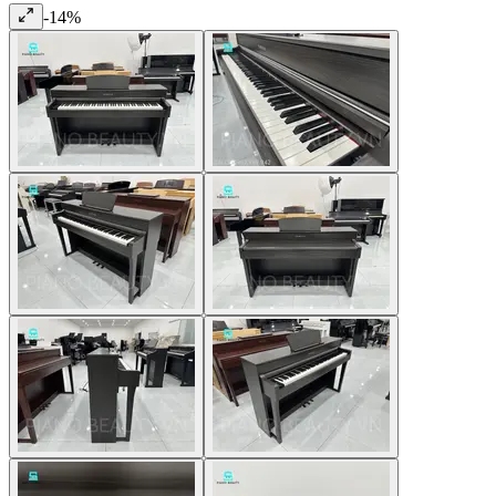
-
14
%