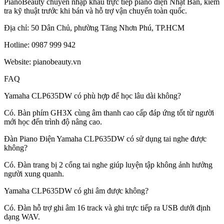
PianoBeauty chuyên nhập khẩu trực tiếp piano điện Nhật Bản, kiểm
tra kỹ thuật trước khi bán và hỗ trợ vận chuyển toàn quốc.
Địa chỉ: 50 Dân Chủ, phường Tăng Nhơn Phú, TP.HCM
Hotline: 0987 999 942
Website: pianobeauty.vn
FAQ
Yamaha CLP635DW có phù hợp để học lâu dài không?
Có. Bàn phím GH3X cùng âm thanh cao cấp đáp ứng tốt từ người
mới học đến trình độ nâng cao.
Đàn Piano Điện Yamaha CLP635DW có sử dụng tai nghe được
không?
Có. Đàn trang bị 2 cổng tai nghe giúp luyện tập không ảnh hưởng
người xung quanh.
Yamaha CLP635DW có ghi âm được không?
Có. Đàn hỗ trợ ghi âm 16 track và ghi trực tiếp ra USB dưới định
dạng WAV.