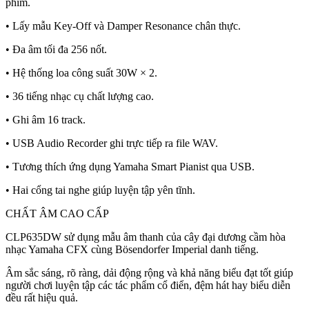
phím.
• Lấy mẫu Key-Off và Damper Resonance chân thực.
• Đa âm tối đa 256 nốt.
• Hệ thống loa công suất 30W × 2.
• 36 tiếng nhạc cụ chất lượng cao.
• Ghi âm 16 track.
• USB Audio Recorder ghi trực tiếp ra file WAV.
• Tương thích ứng dụng Yamaha Smart Pianist qua USB.
• Hai cổng tai nghe giúp luyện tập yên tĩnh.
CHẤT ÂM CAO CẤP
CLP635DW sử dụng mẫu âm thanh của cây đại dương cầm hòa
nhạc Yamaha CFX cùng Bösendorfer Imperial danh tiếng.
Âm sắc sáng, rõ ràng, dải động rộng và khả năng biểu đạt tốt giúp
người chơi luyện tập các tác phẩm cổ điển, đệm hát hay biểu diễn
đều rất hiệu quả.