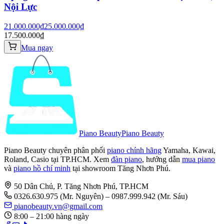
Nội Lực
21.000.000₫
25.000.000₫
17.500.000₫
Mua ngay
Piano Beauty
Piano Beauty
Piano Beauty chuyên phân phối
piano chính hãng
Yamaha, Kawai,
Roland, Casio tại TP.HCM. Xem
đàn piano
, hướng dẫn
mua piano
và
piano hồ chí minh
tại showroom Tăng Nhơn Phú.
50 Dân Chủ, P. Tăng Nhơn Phú, TP.HCM
0326.630.975
(Mr. Nguyên)
– 0987.999.942 (Mr. Sáu)
pianobeauty.vn@gmail.com
8:00 – 21:00 hàng ngày