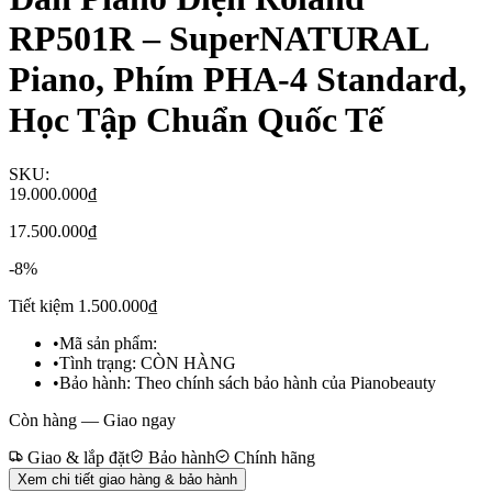
RP501R – SuperNATURAL
Piano, Phím PHA-4 Standard,
Học Tập Chuẩn Quốc Tế
SKU:
19.000.000₫
17.500.000₫
-
8
%
Tiết kiệm
1.500.000₫
•
Mã sản phẩm:
•
Tình trạng:
CÒN HÀNG
•
Bảo hành:
Theo chính sách bảo hành của Pianobeauty
Còn hàng — Giao ngay
Giao & lắp đặt
Bảo hành
Chính hãng
Xem chi tiết giao hàng & bảo hành