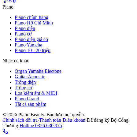
Piano
Piano chính hãng
Piano Hồ Chí Minh
Piano điện
Piano cơ
Piano điện giả cơ
Piano Yamaha
Piano 10 - 20 triệu
Nhạc cụ khác
Organ Yamaha Electone
Guitar Acoustic
Trống điện
Trống cơ
Loa kiểm âm & MIDI
Piano Grand
Tất cả sản phẩm
©
2026
Piano Beauty. Bảo lưu mọi quyền.
Chính sách đổi trả
·
Thanh toán
·
Điều khoản
·
Đã đăng ký Bộ Công
Thương
·
Hotline
0326.630.975