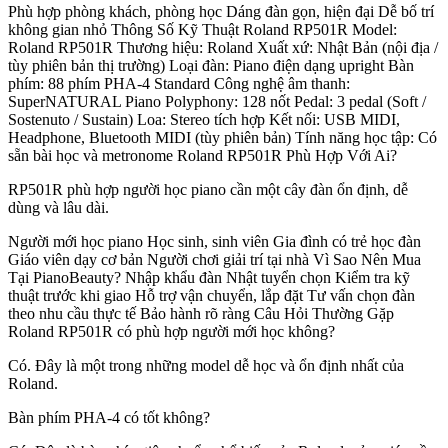
Phù hợp phòng khách, phòng học Dáng đàn gọn, hiện đại Dễ bố trí
không gian nhỏ Thông Số Kỹ Thuật Roland RP501R Model:
Roland RP501R Thương hiệu: Roland Xuất xứ: Nhật Bản (nội địa /
tùy phiên bản thị trường) Loại đàn: Piano điện dạng upright Bàn
phím: 88 phím PHA-4 Standard Công nghệ âm thanh:
SuperNATURAL Piano Polyphony: 128 nốt Pedal: 3 pedal (Soft /
Sostenuto / Sustain) Loa: Stereo tích hợp Kết nối: USB MIDI,
Headphone, Bluetooth MIDI (tùy phiên bản) Tính năng học tập: Có
sẵn bài học và metronome Roland RP501R Phù Hợp Với Ai?
RP501R phù hợp người học piano cần một cây đàn ổn định, dễ
dùng và lâu dài.
Người mới học piano Học sinh, sinh viên Gia đình có trẻ học đàn
Giáo viên dạy cơ bản Người chơi giải trí tại nhà Vì Sao Nên Mua
Tại PianoBeauty? Nhập khẩu đàn Nhật tuyển chọn Kiểm tra kỹ
thuật trước khi giao Hỗ trợ vận chuyển, lắp đặt Tư vấn chọn đàn
theo nhu cầu thực tế Bảo hành rõ ràng Câu Hỏi Thường Gặp
Roland RP501R có phù hợp người mới học không?
Có. Đây là một trong những model dễ học và ổn định nhất của
Roland.
Bàn phím PHA-4 có tốt không?