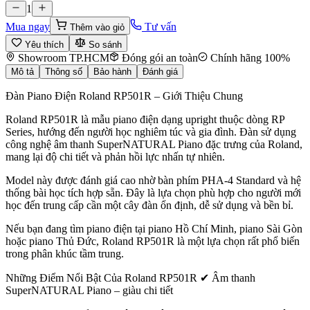
1
Mua ngay
Tư vấn
Thêm vào giỏ
Yêu thích
So sánh
Showroom TP.HCM
Đóng gói an toàn
Chính hãng 100%
Mô tả
Thông số
Bảo hành
Đánh giá
Đàn Piano Điện Roland RP501R – Giới Thiệu Chung
Roland RP501R là mẫu piano điện dạng upright thuộc dòng RP
Series, hướng đến người học nghiêm túc và gia đình. Đàn sử dụng
công nghệ âm thanh SuperNATURAL Piano đặc trưng của Roland,
mang lại độ chi tiết và phản hồi lực nhấn tự nhiên.
Model này được đánh giá cao nhờ bàn phím PHA-4 Standard và hệ
thống bài học tích hợp sẵn. Đây là lựa chọn phù hợp cho người mới
học đến trung cấp cần một cây đàn ổn định, dễ sử dụng và bền bỉ.
Nếu bạn đang tìm piano điện tại piano Hồ Chí Minh, piano Sài Gòn
hoặc piano Thủ Đức, Roland RP501R là một lựa chọn rất phổ biến
trong phân khúc tầm trung.
Những Điểm Nổi Bật Của Roland RP501R ✔ Âm thanh
SuperNATURAL Piano – giàu chi tiết