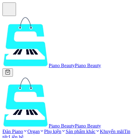
Piano Beauty
Piano Beauty
Piano Beauty
Piano Beauty
Đàn Piano
Organ
Phụ kiện
Sản phẩm khác
Khuyến mãi
Tin
tức
Liên hệ