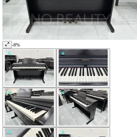
-
8
%