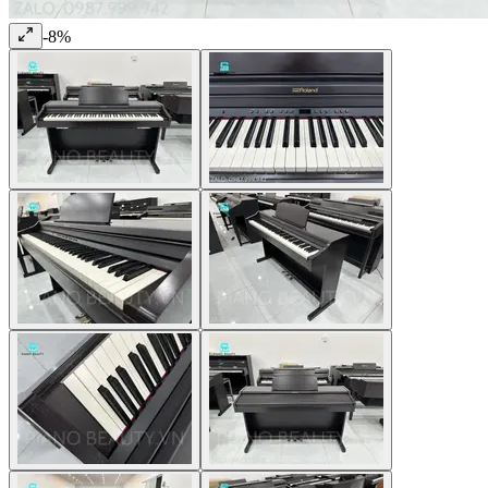
-
8
%