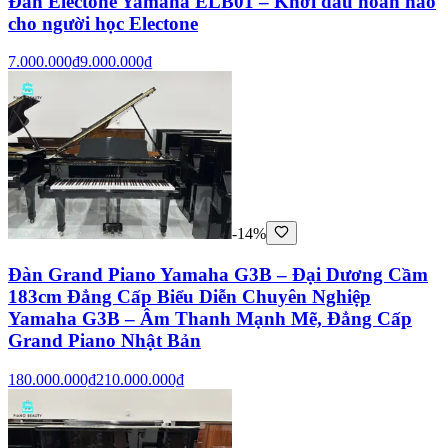
Đàn Electone Yamaha ELB01 – Khởi đầu hoàn hảo
cho người học Electone
7.000.000₫
9.000.000₫
-14%
Đàn Grand Piano Yamaha G3B – Đại Dương Cầm
183cm Đẳng Cấp Biểu Diễn Chuyên Nghiệp
Yamaha G3B – Âm Thanh Mạnh Mẽ, Đẳng Cấp
Grand Piano Nhật Bản
180.000.000₫
210.000.000₫