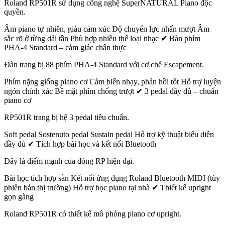
Roland RP501R sử dụng công nghệ SuperNATURAL Piano độc
quyền.
Âm piano tự nhiên, giàu cảm xúc Độ chuyển lực nhấn mượt Âm
sắc rõ ở từng dải tần Phù hợp nhiều thể loại nhạc ✔ Bàn phím
PHA-4 Standard – cảm giác chân thực
Đàn trang bị 88 phím PHA-4 Standard với cơ chế Escapement.
Phím nặng giống piano cơ Cảm biến nhạy, phản hồi tốt Hỗ trợ luyện
ngón chính xác Bề mặt phím chống trượt ✔ 3 pedal đầy đủ – chuẩn
piano cơ
RP501R trang bị hệ 3 pedal tiêu chuẩn.
Soft pedal Sostenuto pedal Sustain pedal Hỗ trợ kỹ thuật biểu diễn
đầy đủ ✔ Tích hợp bài học và kết nối Bluetooth
Đây là điểm mạnh của dòng RP hiện đại.
Bài học tích hợp sẵn Kết nối ứng dụng Roland Bluetooth MIDI (tùy
phiên bản thị trường) Hỗ trợ học piano tại nhà ✔ Thiết kế upright
gọn gàng
Roland RP501R có thiết kế mô phỏng piano cơ upright.