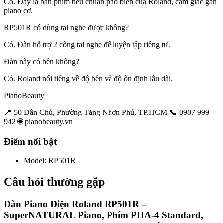
Có. Đây là bàn phím tiêu chuẩn phổ biến của Roland, cảm giác gần
piano cơ.
RP501R có dùng tai nghe được không?
Có. Đàn hỗ trợ 2 cổng tai nghe để luyện tập riêng tư.
Đàn này có bền không?
Có. Roland nổi tiếng về độ bền và độ ổn định lâu dài.
PianoBeauty
📍 50 Dân Chủ, Phường Tăng Nhơn Phú, TP.HCM 📞 0987 999
942 🌐 pianobeauty.vn
Điểm nổi bật
Model
:
RP501R
Câu hỏi thường gặp
Đàn Piano Điện Roland RP501R –
SuperNATURAL Piano, Phím PHA-4 Standard,