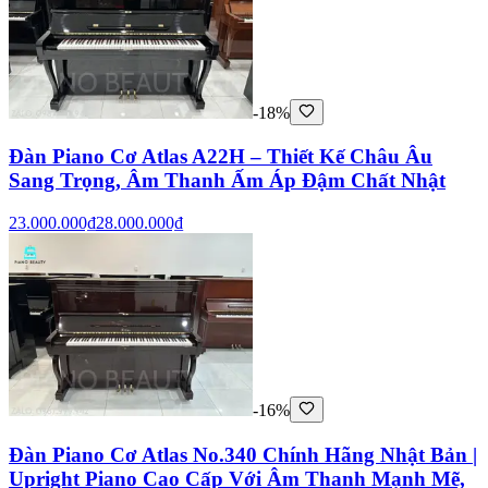
-18%
Đàn Piano Cơ Atlas A22H – Thiết Kế Châu Âu
Sang Trọng, Âm Thanh Ấm Áp Đậm Chất Nhật
23.000.000₫
28.000.000₫
-16%
Đàn Piano Cơ Atlas No.340 Chính Hãng Nhật Bản |
Upright Piano Cao Cấp Với Âm Thanh Mạnh Mẽ,