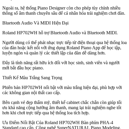
Ngoài ra, hệ thống Piano Designer còn cho phép tùy chỉnh nhiều
thông số âm thanh chuyên sâu để cá nhân hóa trải nghiệm chơi đàn.
Bluetooth Audio Và MIDI Hiện Đại
Roland HP702WH hỗ trợ Bluetooth Audio và Bluetooth MIDI.
Người dùng có thể phát nhạc trực tiếp từ điện thoại qua hệ thống loa
của đàn hoặc kết nối với ứng dụng Roland Piano App để học tập,
luyện ngón và quản lý các thiết lập của đàn dễ dàng hơn.
Đây là tính năng rất hữu ích đối với học sinh, sinh viên và người
mới bắt đầu học piano.
Thiết Kế Màu Trắng Sang Trọng
Phiên bản HP702WH nổi bật với màu trắng hiện đại, phù hợp với
các không gian nội thất cao cấp.
Bên cạnh vẻ đẹp thẩm mỹ, thiết kế cabinet chắc chắn còn giúp tối
ưu khả năng cộng hưởng âm thanh, mang lại trải nghiệm nghe tốt
hơn khi chơi trực tiếp qua hệ thống loa tích hợp.
Ưu Điểm Nổi Bật Của Roland HP702WH Bàn phím PHA-4
Standard cao cấp. Công nghệ SuperNATURAL Piano Modeling.