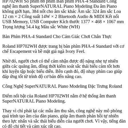
HP702WH Số phím 88 phím Bàn phím PHA-4 Standard Công
nghệ âm thanh SuperNATURAL Piano Modeling Đa âm Piano
không giới hạn, 384 nốt cho âm sắc khác Âm sắc 324 âm sắc Loa
12 cm × 2 Công suất 14W × 2 Bluetooth Audio & MIDI Kết nối
USB Memory, USB Computer Kích thước 1377 × 468 × 1067 mm
Trọng lượng 54.4 kg Màu sắc White (WH)
Bàn Phím PHA-4 Standard Cho Cảm Giác Chơi Chân Thực
Roland HP702WH được trang bị bàn phím PHA-4 Standard với cơ
chế Escapement và bề mặt giả ngà Ivory Feel.
Nhờ đó, người chơi có thể cảm nhận được độ nặng nhẹ tự nhiên
giữa các quãng âm, đồng thời kiểm soát sắc thái biểu cảm tốt hơn
khi luyện tập hoặc biểu diễn. Bên cạnh đó, độ nhạy phím cao giúp
đáp ứng tốt từ trình độ cơ bản đến nâng cao.
Công Nghệ SuperNATURAL Piano Modeling Đặc Trưng Roland
Điểm nổi bật của Roland HP702WH nằm ở hệ thống âm thanh
SuperNATURAL Piano Modeling.
Thay vì chỉ phát lại các mẫu âm thu sẵn, công nghệ này mô phỏng
quá trình tạo âm của đàn piano, giúp âm thanh phản hồi tự nhiên
theo lực nhấn và sắc thái biểu diễn của người chơi. Vì vậy, tiếng đàn
có độ chi tiết và cảm xúc rất cao.