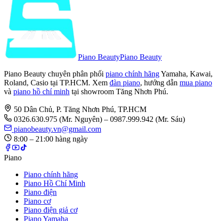
Piano Beauty
Piano Beauty
Piano Beauty chuyên phân phối
piano chính hãng
Yamaha, Kawai,
Roland, Casio tại TP.HCM. Xem
đàn piano
, hướng dẫn
mua piano
và
piano hồ chí minh
tại showroom Tăng Nhơn Phú.
50 Dân Chủ, P. Tăng Nhơn Phú, TP.HCM
0326.630.975
(Mr. Nguyên)
– 0987.999.942 (Mr. Sáu)
pianobeauty.vn@gmail.com
8:00 – 21:00 hàng ngày
Piano
Piano chính hãng
Piano Hồ Chí Minh
Piano điện
Piano cơ
Piano điện giả cơ
Piano Yamaha