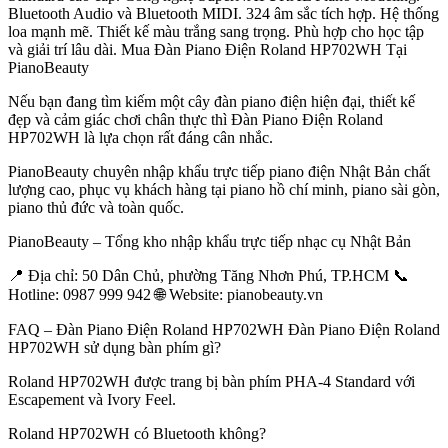
Bluetooth Audio và Bluetooth MIDI. 324 âm sắc tích hợp. Hệ thống
loa mạnh mẽ. Thiết kế màu trắng sang trọng. Phù hợp cho học tập
và giải trí lâu dài. Mua Đàn Piano Điện Roland HP702WH Tại
PianoBeauty
Nếu bạn đang tìm kiếm một cây đàn piano điện hiện đại, thiết kế
đẹp và cảm giác chơi chân thực thì Đàn Piano Điện Roland
HP702WH là lựa chọn rất đáng cân nhắc.
PianoBeauty chuyên nhập khẩu trực tiếp piano điện Nhật Bản chất
lượng cao, phục vụ khách hàng tại piano hồ chí minh, piano sài gòn,
piano thủ đức và toàn quốc.
PianoBeauty – Tổng kho nhập khẩu trực tiếp nhạc cụ Nhật Bản
📍 Địa chỉ: 50 Dân Chủ, phường Tăng Nhơn Phú, TP.HCM 📞
Hotline: 0987 999 942 🌐 Website: pianobeauty.vn
FAQ – Đàn Piano Điện Roland HP702WH Đàn Piano Điện Roland
HP702WH sử dụng bàn phím gì?
Roland HP702WH được trang bị bàn phím PHA-4 Standard với
Escapement và Ivory Feel.
Roland HP702WH có Bluetooth không?