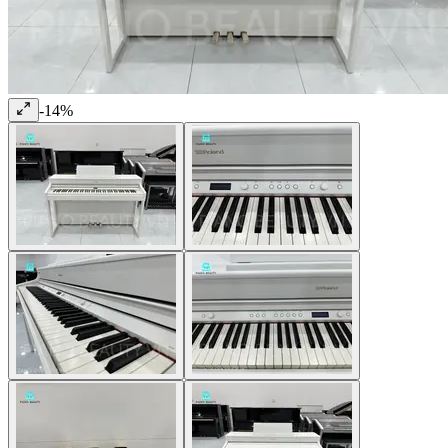
-
14
%