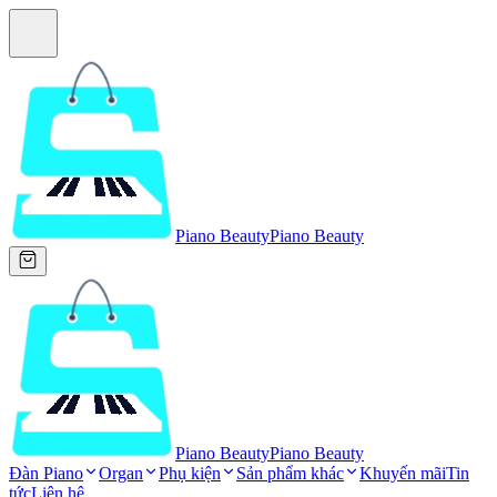
Piano Beauty
Piano Beauty
Piano Beauty
Piano Beauty
Đàn Piano
Organ
Phụ kiện
Sản phẩm khác
Khuyến mãi
Tin
tức
Liên hệ