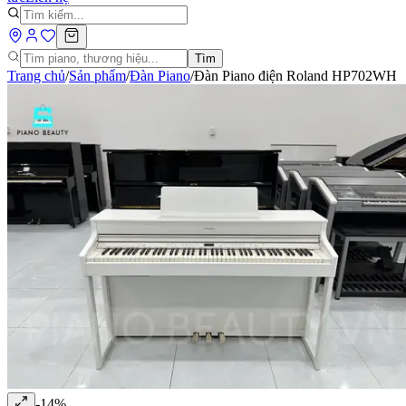
Tìm
Trang chủ
/
Sản phẩm
/
Đàn Piano
/
Đàn Piano điện Roland HP702WH
-
14
%