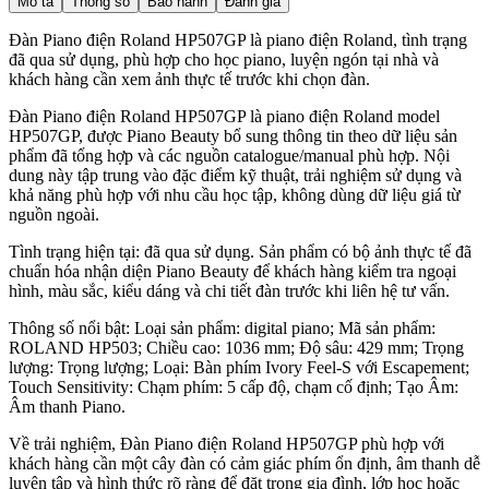
Mô tả
Thông số
Bảo hành
Đánh giá
Đàn Piano điện Roland HP507GP là piano điện Roland, tình trạng
đã qua sử dụng, phù hợp cho học piano, luyện ngón tại nhà và
khách hàng cần xem ảnh thực tế trước khi chọn đàn.
Đàn Piano điện Roland HP507GP là piano điện Roland model
HP507GP, được Piano Beauty bổ sung thông tin theo dữ liệu sản
phẩm đã tổng hợp và các nguồn catalogue/manual phù hợp. Nội
dung này tập trung vào đặc điểm kỹ thuật, trải nghiệm sử dụng và
khả năng phù hợp với nhu cầu học tập, không dùng dữ liệu giá từ
nguồn ngoài.
Tình trạng hiện tại: đã qua sử dụng. Sản phẩm có bộ ảnh thực tế đã
chuẩn hóa nhận diện Piano Beauty để khách hàng kiểm tra ngoại
hình, màu sắc, kiểu dáng và chi tiết đàn trước khi liên hệ tư vấn.
Thông số nổi bật: Loại sản phẩm: digital piano; Mã sản phẩm:
ROLAND HP503; Chiều cao: 1036 mm; Độ sâu: 429 mm; Trọng
lượng: Trọng lượng; Loại: Bàn phím Ivory Feel-S với Escapement;
Touch Sensitivity: Chạm phím: 5 cấp độ, chạm cố định; Tạo Âm:
Âm thanh Piano.
Về trải nghiệm, Đàn Piano điện Roland HP507GP phù hợp với
khách hàng cần một cây đàn có cảm giác phím ổn định, âm thanh dễ
luyện tập và hình thức rõ ràng để đặt trong gia đình, lớp học hoặc