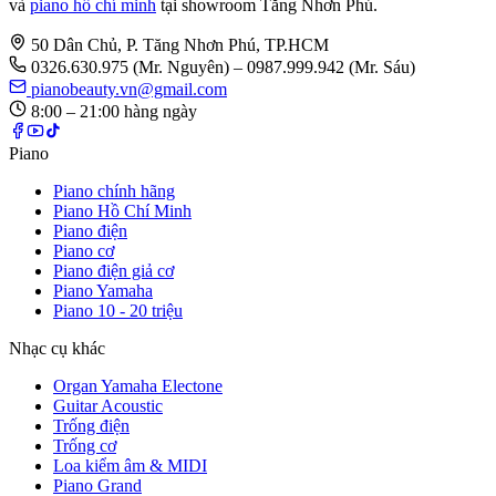
và
piano hồ chí minh
tại showroom Tăng Nhơn Phú.
50 Dân Chủ, P. Tăng Nhơn Phú, TP.HCM
0326.630.975
(Mr. Nguyên)
– 0987.999.942 (Mr. Sáu)
pianobeauty.vn@gmail.com
8:00 – 21:00 hàng ngày
Piano
Piano chính hãng
Piano Hồ Chí Minh
Piano điện
Piano cơ
Piano điện giả cơ
Piano Yamaha
Piano 10 - 20 triệu
Nhạc cụ khác
Organ Yamaha Electone
Guitar Acoustic
Trống điện
Trống cơ
Loa kiểm âm & MIDI
Piano Grand