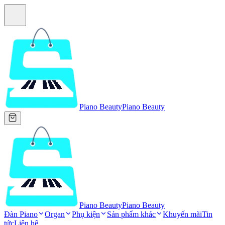
Piano Beauty
Piano Beauty
Piano Beauty
Piano Beauty
Đàn Piano
Organ
Phụ kiện
Sản phẩm khác
Khuyến mãi
Tin
tức
Liên hệ