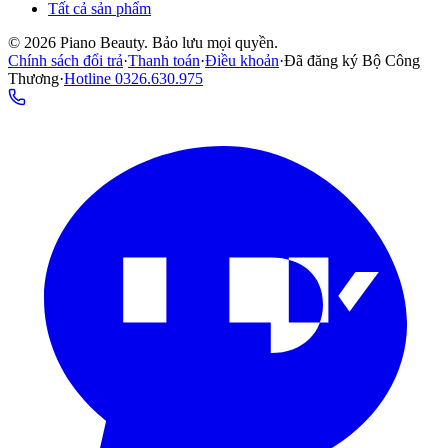
Tất cả sản phẩm
©
2026
Piano Beauty. Bảo lưu mọi quyền.
Chính sách đổi trả
·
Thanh toán
·
Điều khoản
·
Đã đăng ký Bộ Công
Thương
·
Hotline
0326.630.975