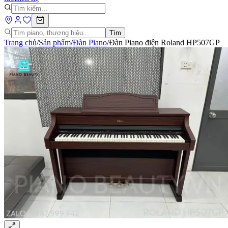
Tìm
Trang chủ
/
Sản phẩm
/
Đàn Piano
/
Đàn Piano điện Roland HP507GP