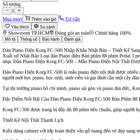
Số lượng
1
Mua ngay
Tư vấn
Thêm vào giỏ
Yêu thích
So sánh
Showroom TP.HCM
Đóng gói an toàn
Chính hãng 100%
Mô tả
Thông số
Bảo hành
Đánh giá
Đàn Piano Điện Korg FC-500 Nhập Khẩu Nhật Bản – Thiết Kế Sang
Xuất xứ Nhật Bản Loại đàn Piano điện Bàn phím 88 phím Pedal 3 p
nhạc Đàn Piano Điện Korg FC-500 – Mẫu Piano Điện Nội Thất Đượ
Đàn Piano Điện Korg FC-500 là mẫu piano điện nội thất được nhiều n
người mới học piano, học sinh, sinh viên và gia đình cần một cây đàn
Tại thị trường piano hồ chí minh, piano sài gòn và piano thủ đức, Ko
Đặc Điểm Nổi Bật Của Đàn Piano Điện Korg FC-500 Bàn Phím 88 
Korg FC-500 được trang bị đầy đủ 88 phím tiêu chuẩn, giúp người học 
Thiết Kế Nội Thất Thanh Lịch
Kiểu dáng cabinet với lớp hoàn thiện vân gỗ mang đến vẻ đẹp sang t