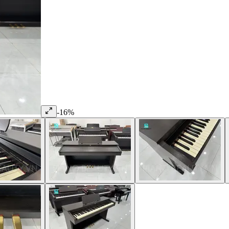
-
16
%