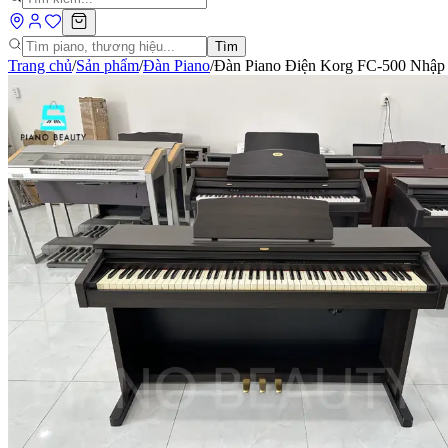
Tìm
Trang chủ
/
Sản phẩm
/
Đàn Piano
/
Đàn Piano Điện Korg FC-500 Nhập 