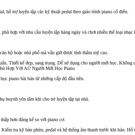
 hỗ trợ luyện tập các kỹ thuật pedal theo giáo trình piano cổ điển.
 phù hợp với nhu cầu luyện tập hàng ngày và chơi nhiều thể loại nhạc
g căn hộ hoặc nhà phố mà vẫn giữ được tính thẩm mỹ cao.
 Thiết kế đẹp, sang trọng. Dễ sử dụng cho người mới học. Không cần 
 Phù Hợp Với Ai? Người Mới Học Piano
ọc piano bài bản từ những cấp độ đầu tiên.
ụ huynh yên tâm khi cho trẻ luyện tập tại nhà.
 thấp hơn đáng kể so với piano cơ.
Kiểm tra kỹ bàn phím, pedal và hệ thống âm thanh trước khi bán. Hỗ t