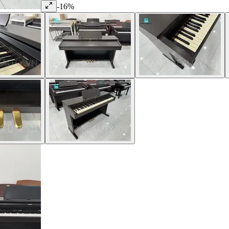
-
16
%