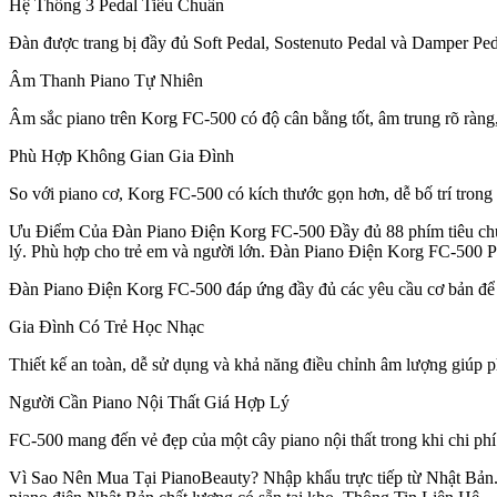
Hệ Thống 3 Pedal Tiêu Chuẩn
Đàn được trang bị đầy đủ Soft Pedal, Sostenuto Pedal và Damper Pedal,
Âm Thanh Piano Tự Nhiên
Âm sắc piano trên Korg FC-500 có độ cân bằng tốt, âm trung rõ ràng,
Phù Hợp Không Gian Gia Đình
So với piano cơ, Korg FC-500 có kích thước gọn hơn, dễ bố trí tron
Ưu Điểm Của Đàn Piano Điện Korg FC-500 Đầy đủ 88 phím tiêu chuẩn.
lý. Phù hợp cho trẻ em và người lớn. Đàn Piano Điện Korg FC-500
Đàn Piano Điện Korg FC-500 đáp ứng đầy đủ các yêu cầu cơ bản để h
Gia Đình Có Trẻ Học Nhạc
Thiết kế an toàn, dễ sử dụng và khả năng điều chỉnh âm lượng giúp ph
Người Cần Piano Nội Thất Giá Hợp Lý
FC-500 mang đến vẻ đẹp của một cây piano nội thất trong khi chi phí
Vì Sao Nên Mua Tại PianoBeauty? Nhập khẩu trực tiếp từ Nhật Bản. 