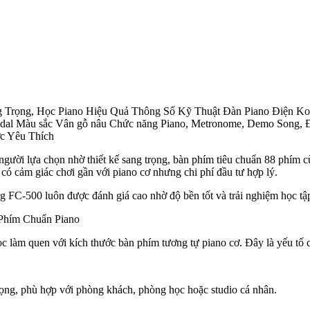
 Trọng, Học Piano Hiệu Quả Thông Số Kỹ Thuật Đàn Piano Điện Ko
edal Màu sắc Vân gỗ nâu Chức năng Piano, Metronome, Demo Song, Đi
c Yêu Thích
gười lựa chọn nhờ thiết kế sang trọng, bàn phím tiêu chuẩn 88 phím 
 có cảm giác chơi gần với piano cơ nhưng chi phí đầu tư hợp lý.
rg FC-500 luôn được đánh giá cao nhờ độ bền tốt và trải nghiệm học tậ
Phím Chuẩn Piano
làm quen với kích thước bàn phím tương tự piano cơ. Đây là yếu tố qua
rọng, phù hợp với phòng khách, phòng học hoặc studio cá nhân.