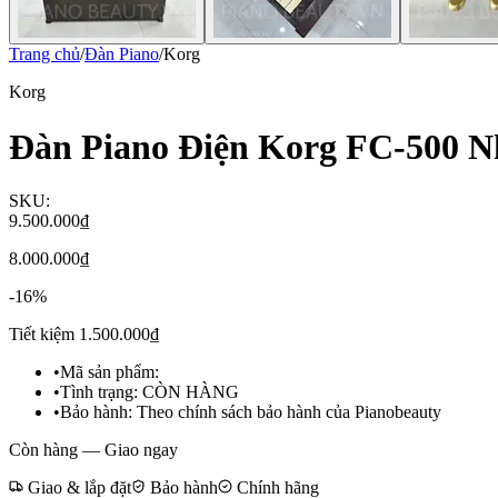
Trang chủ
/
Đàn Piano
/
Korg
Korg
Đàn Piano Điện Korg FC-500 N
SKU:
9.500.000₫
8.000.000₫
-
16
%
Tiết kiệm
1.500.000₫
•
Mã sản phẩm:
•
Tình trạng:
CÒN HÀNG
•
Bảo hành:
Theo chính sách bảo hành của Pianobeauty
Còn hàng — Giao ngay
Giao & lắp đặt
Bảo hành
Chính hãng