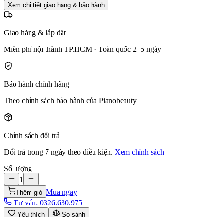
Xem chi tiết giao hàng & bảo hành
Giao hàng & lắp đặt
Miễn phí nội thành TP.HCM · Toàn quốc 2–5 ngày
Bảo hành chính hãng
Theo chính sách bảo hành của Pianobeauty
Chính sách đổi trả
Đổi trả trong 7 ngày theo điều kiện.
Xem chính sách
Số lượng
1
Mua ngay
Thêm giỏ
Tư vấn:
0326.630.975
Yêu thích
So sánh