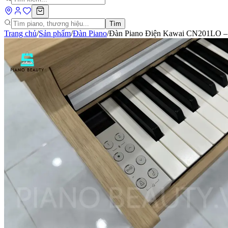
Tìm
Trang chủ
/
Sản phẩm
/
Đàn Piano
/
Đàn Piano Điện Kawai CN201LO – 