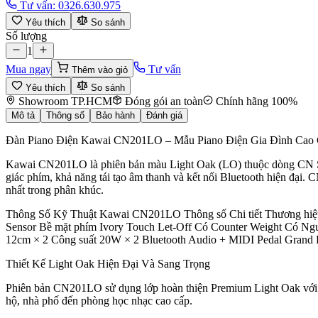
Tư vấn:
0326.630.975
Yêu thích
So sánh
Số lượng
1
Mua ngay
Tư vấn
Thêm vào giỏ
Yêu thích
So sánh
Showroom TP.HCM
Đóng gói an toàn
Chính hãng 100%
Mô tả
Thông số
Bảo hành
Đánh giá
Đàn Piano Điện Kawai CN201LO – Mẫu Piano Điện Gia Đình Cao
Kawai CN201LO là phiên bản màu Light Oak (LO) thuộc dòng CN Ser
giác phím, khả năng tái tạo âm thanh và kết nối Bluetooth hiện đại.
nhất trong phân khúc.
Thông Số Kỹ Thuật Kawai CN201LO Thông số Chi tiết Thương hiệ
Sensor Bề mặt phím Ivory Touch Let-Off Có Counter Weight Có Ng
12cm × 2 Công suất 20W × 2 Bluetooth Audio + MIDI Pedal Grand 
Thiết Kế Light Oak Hiện Đại Và Sang Trọng
Phiên bản CN201LO sử dụng lớp hoàn thiện Premium Light Oak với mà
hộ, nhà phố đến phòng học nhạc cao cấp.