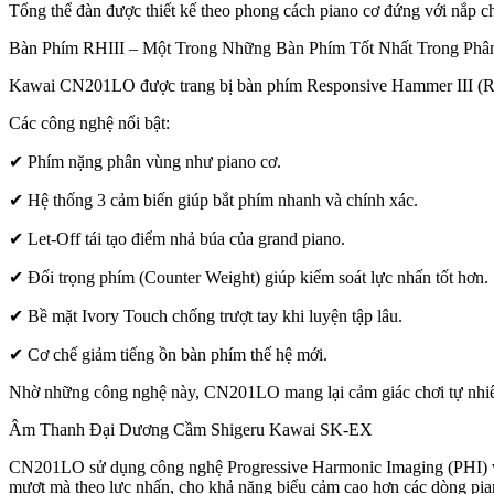
Tổng thể đàn được thiết kế theo phong cách piano cơ đứng với nắp ch
Bàn Phím RHIII – Một Trong Những Bàn Phím Tốt Nhất Trong Phâ
Kawai CN201LO được trang bị bàn phím Responsive Hammer III (RH
Các công nghệ nổi bật:
✔ Phím nặng phân vùng như piano cơ.
✔ Hệ thống 3 cảm biến giúp bắt phím nhanh và chính xác.
✔ Let-Off tái tạo điểm nhả búa của grand piano.
✔ Đối trọng phím (Counter Weight) giúp kiểm soát lực nhấn tốt hơn.
✔ Bề mặt Ivory Touch chống trượt tay khi luyện tập lâu.
✔ Cơ chế giảm tiếng ồn bàn phím thế hệ mới.
Nhờ những công nghệ này, CN201LO mang lại cảm giác chơi tự nhiên,
Âm Thanh Đại Dương Cầm Shigeru Kawai SK-EX
CN201LO sử dụng công nghệ Progressive Harmonic Imaging (PHI) v
mượt mà theo lực nhấn, cho khả năng biểu cảm cao hơn các dòng pia