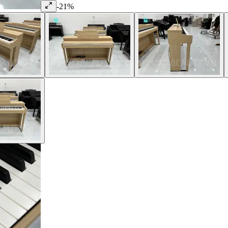
-
21
%