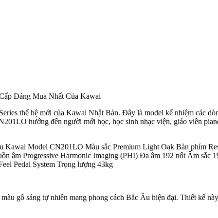
 Cấp Đáng Mua Nhất Của Kawai
ies thế hệ mới của Kawai Nhật Bản. Đây là model kế nhiệm các dòn
 CN201LO hướng đến người mới học, học sinh nhạc viện, giáo viên piano
u Kawai Model CN201LO Màu sắc Premium Light Oak Bàn phím Respo
uồn âm Progressive Harmonic Imaging (PHI) Đa âm 192 nốt Âm sắc 
Feel Pedal System Trọng lượng 43kg
u gỗ sáng tự nhiên mang phong cách Bắc Âu hiện đại. Thiết kế này gi