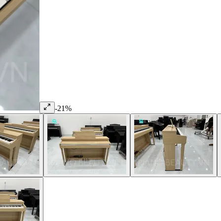
-
21
%