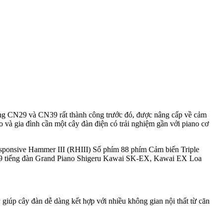
g CN29 và CN39 rất thành công trước đó, được nâng cấp về cảm
 và gia đình cần một cây đàn điện có trải nghiệm gần với piano cơ
nsive Hammer III (RHIII) Số phím 88 phím Cảm biến Triple
19 tiếng đàn Grand Piano Shigeru Kawai SK-EX, Kawai EX Loa
úp cây đàn dễ dàng kết hợp với nhiều không gian nội thất từ căn