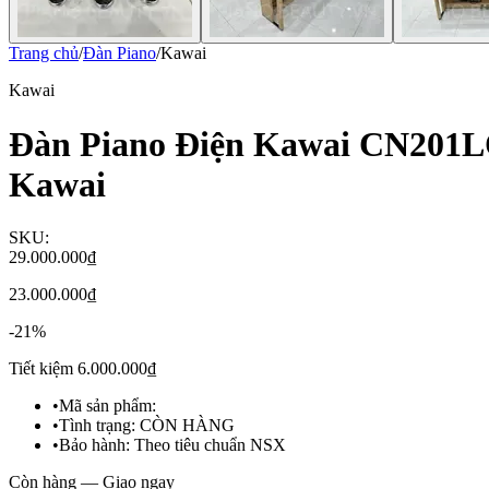
Trang chủ
/
Đàn Piano
/
Kawai
Kawai
Đàn Piano Điện Kawai CN201L
Kawai
SKU:
29.000.000₫
23.000.000₫
-
21
%
Tiết kiệm
6.000.000₫
•
Mã sản phẩm:
•
Tình trạng:
CÒN HÀNG
•
Bảo hành:
Theo tiêu chuẩn NSX
Còn hàng — Giao ngay