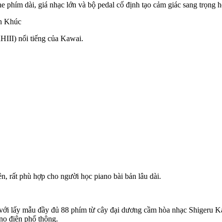
e phím dài, giá nhạc lớn và bộ pedal cố định tạo cảm giác sang trọng 
n Khúc
III) nổi tiếng của Kawai.
 rất phù hợp cho người học piano bài bản lâu dài.
ới lấy mẫu đầy đủ 88 phím từ cây đại dương cầm hòa nhạc Shigeru
no điện phổ thông.