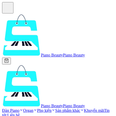
Piano Beauty
Piano Beauty
Piano Beauty
Piano Beauty
Đàn Piano
Organ
Phụ kiện
Sản phẩm khác
Khuyến mãi
Tin
tức
Liên hệ