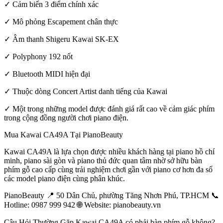
✓ Cảm biến 3 điểm chính xác
✓ Mô phỏng Escapement chân thực
✓ Âm thanh Shigeru Kawai SK-EX
✓ Polyphony 192 nốt
✓ Bluetooth MIDI hiện đại
✓ Thuộc dòng Concert Artist danh tiếng của Kawai
✓ Một trong những model được đánh giá rất cao về cảm giác phím
trong cộng đồng người chơi piano điện.
Mua Kawai CA49A Tại PianoBeauty
Kawai CA49A là lựa chọn được nhiều khách hàng tại piano hồ chí
minh, piano sài gòn và piano thủ đức quan tâm nhờ sở hữu bàn
phím gỗ cao cấp cùng trải nghiệm chơi gần với piano cơ hơn đa số
các model piano điện cùng phân khúc.
PianoBeauty 📍 50 Dân Chủ, phường Tăng Nhơn Phú, TP.HCM 📞
Hotline: 0987 999 942 🌐 Website: pianobeauty.vn
Câu Hỏi Thường Gặp Kawai CA49A có phải bàn phím gỗ không?