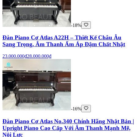
-18%
Đàn Piano Cơ Atlas A22H – Thiết Kế Châu Âu
Sang Trọng, Âm Thanh Ấm Áp Đậm Chất Nhật
23.000.000₫
28.000.000₫
-16%
Đàn Piano Cơ Atlas No.340 Chính Hãng Nhật Bản |
Upright Piano Cao Cấp Với Âm Thanh Mạnh Mẽ,
Nội Lực