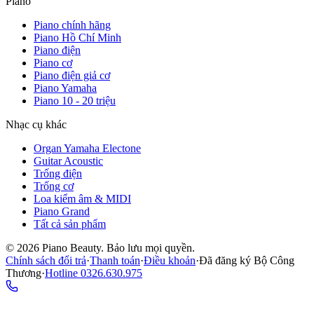
Piano
Piano chính hãng
Piano Hồ Chí Minh
Piano điện
Piano cơ
Piano điện giả cơ
Piano Yamaha
Piano 10 - 20 triệu
Nhạc cụ khác
Organ Yamaha Electone
Guitar Acoustic
Trống điện
Trống cơ
Loa kiểm âm & MIDI
Piano Grand
Tất cả sản phẩm
©
2026
Piano Beauty. Bảo lưu mọi quyền.
Chính sách đổi trả
·
Thanh toán
·
Điều khoản
·
Đã đăng ký Bộ Công
Thương
·
Hotline
0326.630.975