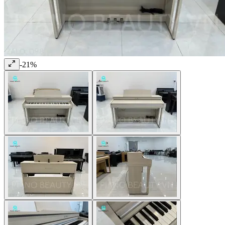
-
21
%