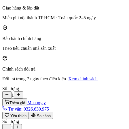
Giao hàng & lắp đặt
Miễn phí nội thành TP.HCM · Toàn quốc 2–5 ngày
Bảo hành chính hãng
Theo tiêu chuẩn nhà sản xuất
Chính sách đổi trả
Đổi trả trong 7 ngày theo điều kiện.
Xem chính sách
Số lượng
1
Mua ngay
Thêm giỏ
Tư vấn:
0326.630.975
Yêu thích
So sánh
Số lượng
1