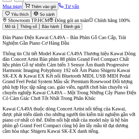
Mua ngay
Tư vấn
Thêm vào giỏ
Yêu thích
So sánh
Showroom TP.HCM
Đóng gói an toàn
Chính hãng 100%
Mô tả
Thông số
Bảo hành
Đánh giá
Đàn Piano Điện Kawai CA49A – Bàn Phím Gỗ Cao Cấp, Trải
Nghiệm Gần Piano Cơ Hàng Đầu
Thông tin Chi tiết Model Kawai CA49A Thương hiệu Kawai Dòng
đàn Concert Artist Bàn phím 88 phím Grand Feel Compact Chất
liệu phím Gỗ tự nhiên Cảm biến 3 Sensor Âm thanh Progressive
Harmonic Imaging Polyphony 192 nốt Âm Piano Shigeru Kawai
SK-EX & Kawai EX Kết nối Bluetooth MIDI, USB MIDI Pedal
Grand Feel Pedal System Màu sắc Premium Rosewood Đối tượng
phù hợp Học tập nâng cao, giáo viên, người chơi bán chuyên và
chuyên nghiệp Kawai CA49A – Một Trong Những Cây Piano Điện
Có Cảm Giác Chơi Tốt Nhất Trong Phân Khúc
Kawai CA49A thuộc dòng Concert Artist nổi tiếng của Kawai,
được phát triển dành cho những người tìm kiếm trải nghiệm gần với
piano cơ nhất có thể. Điểm nổi bật nhất của model này là hệ bàn
phím gỗ Grand Feel Compact cùng bộ âm lấy mẫu từ đại dương
cầm hòa nhạc Shigeru Kawai SK-EX danh tiếng.