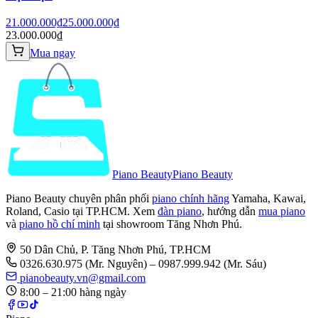
21.000.000₫
25.000.000₫
23.000.000₫
Mua ngay
Piano Beauty
Piano Beauty
Piano Beauty chuyên phân phối
piano chính hãng
Yamaha, Kawai,
Roland, Casio tại TP.HCM. Xem
đàn piano
, hướng dẫn
mua piano
và
piano hồ chí minh
tại showroom Tăng Nhơn Phú.
50 Dân Chủ, P. Tăng Nhơn Phú, TP.HCM
0326.630.975
(Mr. Nguyên)
– 0987.999.942 (Mr. Sáu)
pianobeauty.vn@gmail.com
8:00 – 21:00 hàng ngày