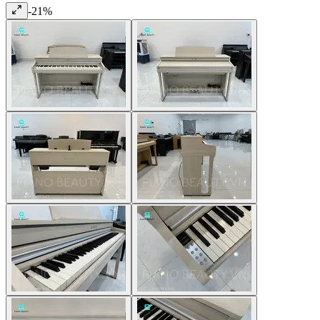
-
21
%