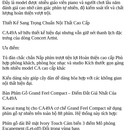
Đây là model được nhiều giáo viên piano và người chơi lâu năm
đánh giá cao nhờ cảm giác phím tự nhiên, độ kiểm soát tốt và chất
lượng hoàn thiện vượt trội.
Thiết Kế Sang Trọng Chuẩn Nội Thất Cao Cấp
CA49A sở hữu thiết kế hiện đại nhưng vẫn giữ nét thanh lịch đặc
trưng của dòng Concert Artist.
Ưu điểm:
Tủ đàn chắc chắn Nắp phím trượt tiện lợi Hoàn thiện cao cấp Phù
hợp phòng khách, phòng học nhạc và studio Kích thước gọn gàng
hơn nhiều model CA cao cấp khác
Kiểu dáng này giúp cây đàn dễ dàng hòa hợp với các không gian
nội thất hiện đại.
Bàn Phím Gỗ Grand Feel Compact – Điểm Đắt Giá Nhất Của
CA49A
Kawai trang bị cho CA49A cơ chế Grand Feel Compact sử dụng
phím gỗ tự nhiên trên toàn bộ 88 phím. Hệ thống này tích hợp:
Phím gỗ dài Bề mặt Ivory Touch Cảm biến 3 điểm Mô phỏng
Escapement (Let-off) Đối trọng vùng bass