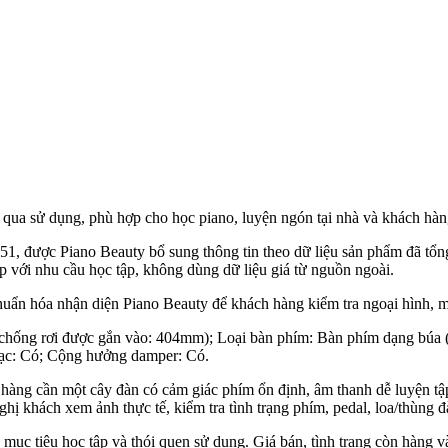
ua sử dụng, phù hợp cho học piano, luyện ngón tại nhà và khách hàng
được Piano Beauty bổ sung thông tin theo dữ liệu sản phẩm đã tổng
p với nhu cầu học tập, không dùng dữ liệu giá từ nguồn ngoài.
huẩn hóa nhận diện Piano Beauty để khách hàng kiểm tra ngoại hình, màu
 chống rơi được gắn vào: 404mm); Loại bàn phím: Bàn phím dạng búa 
hạc: Có; Cộng hưởng damper: Có.
g cần một cây đàn có cảm giác phím ổn định, âm thanh dễ luyện tập v
ị khách xem ảnh thực tế, kiểm tra tình trạng phím, pedal, loa/thùng đ
 mục tiêu học tập và thói quen sử dụng. Giá bán, tình trạng còn hàng v