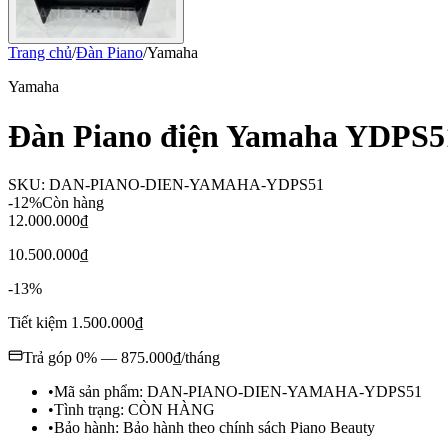
Trang chủ
/
Đàn Piano
/
Yamaha
Yamaha
Đàn Piano điện Yamaha YDPS5
SKU:
DAN-PIANO-DIEN-YAMAHA-YDPS51
-12%
Còn hàng
12.000.000₫
10.500.000₫
-
13
%
Tiết kiệm
1.500.000₫
Trả góp 0% —
875.000₫
/tháng
•
Mã sản phẩm:
DAN-PIANO-DIEN-YAMAHA-YDPS51
•
Tình trạng:
CÒN HÀNG
•
Bảo hành:
Bảo hành theo chính sách Piano Beauty