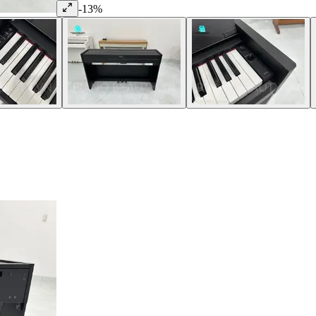
-
13
%