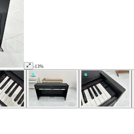
-
13
%