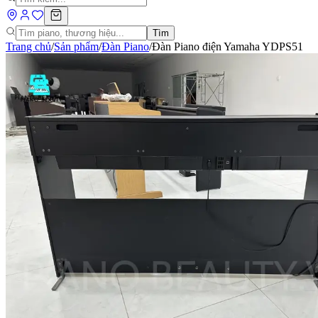
Tìm
Trang chủ
/
Sản phẩm
/
Đàn Piano
/
Đàn Piano điện Yamaha YDPS51