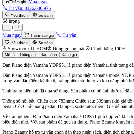
Mua ngay
Thêm giỏ
Tư vấn:
0326.630.975
Yêu thích
So sánh
Số lượng
1
Mua ngay
Tư vấn
Thêm vào giỏ
Yêu thích
So sánh
Showroom TP.HCM
Đóng gói an toàn
Chính hãng 100%
Mô tả
Thông số
Bảo hành
Đánh giá
Đàn Piano điện Yamaha YDPS51 là piano điện Yamaha, tình trạng đã q
Đàn Piano điện Yamaha YDPS51 là piano điện Yamaha model YDPS51, 
trung vào đặc điểm kỹ thuật, trải nghiệm sử dụng và khả năng phù hợ
Tình trạng hiện tại: đã qua sử dụng. Sản phẩm có bộ ảnh thực tế đã c
Thông số nổi bật: Chiều cao: 783mm; Chiều sâu: 309mm (khi giá đỡ
pedal: Có; Chức năng pedal: Damper, sostenuto, mềm; Giá để bản n
Về trải nghiệm, Đàn Piano điện Yamaha YDPS51 phù hợp với khách hàn
biểu diễn nhỏ. Với sản phẩm đã qua sử dụng, Piano Beauty khuyến ngh
Piano Beauty hỗ trợ tư vấn chọn đàn theo ngân sách, diện tích phòng,