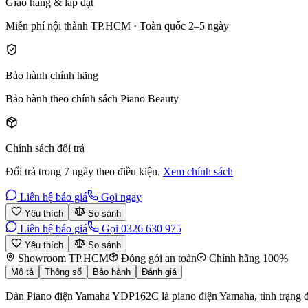
Giao hàng & lắp đặt
Miễn phí nội thành TP.HCM · Toàn quốc 2–5 ngày
Bảo hành chính hãng
Bảo hành theo chính sách Piano Beauty
Chính sách đổi trả
Đổi trả trong 7 ngày theo điều kiện.
Xem chính sách
Liên hệ báo giá
Gọi ngay
Yêu thích
So sánh
Liên hệ báo giá
Gọi 0326 630 975
Yêu thích
So sánh
Showroom TP.HCM
Đóng gói an toàn
Chính hãng 100%
Mô tả
Thông số
Bảo hành
Đánh giá
Đàn Piano điện Yamaha YDP162C là piano điện Yamaha, tình trạng đã