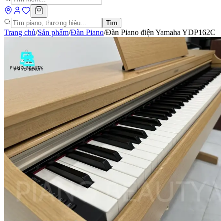
Tìm
Trang chủ
/
Sản phẩm
/
Đàn Piano
/
Đàn Piano điện Yamaha YDP162C