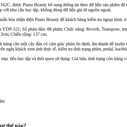
C, được Piano Beauty bổ sung thông tin theo dữ liệu sản phẩm đã t
p với nhu cầu học tập, không dùng dữ liệu giá từ nguồn ngoài.
huẩn hóa nhận diện Piano Beauty để khách hàng kiểm tra ngoại hình, màu
ha YDP-321; Số phím đàn: 88 phím; Chức năng: Reverb, Transpose, te
4,3cm; Chiều rộng: 137 cm.
àng cần một cây đàn có cảm giác phím ổn định, âm thanh dễ luyện tập
n nghị khách xem ảnh thực tế, kiểm tra tình trạng phím, pedal, loa/th
 mục tiêu học tập và thói quen sử dụng. Giá bán, tình trạng còn hàng v
 âm
ư thế nào?