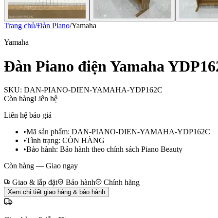
Trang chủ
/
Đàn Piano
/
Yamaha
Yamaha
Đàn Piano điện Yamaha YDP1
SKU:
DAN-PIANO-DIEN-YAMAHA-YDP162C
Còn hàng
Liên hệ
Liên hệ báo giá
•
Mã sản phẩm:
DAN-PIANO-DIEN-YAMAHA-YDP162C
•
Tình trạng:
CÒN HÀNG
•
Bảo hành:
Bảo hành theo chính sách Piano Beauty
Còn hàng — Giao ngay
Giao & lắp đặt
Bảo hành
Chính hãng
Xem chi tiết giao hàng & bảo hành