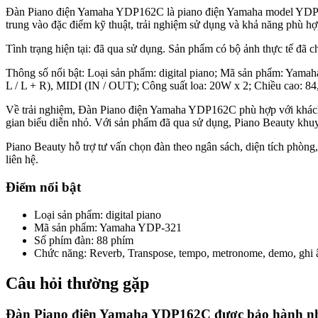
Đàn Piano điện Yamaha YDP162C là piano điện Yamaha model YDP162
trung vào đặc điểm kỹ thuật, trải nghiệm sử dụng và khả năng phù hợ
Tình trạng hiện tại: đã qua sử dụng. Sản phẩm có bộ ảnh thực tế đã c
Thông số nổi bật: Loại sản phẩm: digital piano; Mã sản phẩm: Yama
L / L + R), MIDI (IN / OUT); Công suất loa: 20W x 2; Chiều cao: 8
Về trải nghiệm, Đàn Piano điện Yamaha YDP162C phù hợp với khách h
gian biểu diễn nhỏ. Với sản phẩm đã qua sử dụng, Piano Beauty khuyế
Piano Beauty hỗ trợ tư vấn chọn đàn theo ngân sách, diện tích phòng,
liên hệ.
Điểm nổi bật
Loại sản phẩm
:
digital piano
Mã sản phẩm
:
Yamaha YDP-321
Số phím đàn
:
88 phím
Chức năng
:
Reverb, Transpose, tempo, metronome, demo, ghi
Câu hỏi thường gặp
Đàn Piano điện Yamaha YDP162C được bảo hành nh