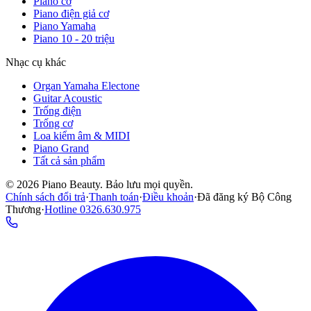
Piano cơ
Piano điện giả cơ
Piano Yamaha
Piano 10 - 20 triệu
Nhạc cụ khác
Organ Yamaha Electone
Guitar Acoustic
Trống điện
Trống cơ
Loa kiểm âm & MIDI
Piano Grand
Tất cả sản phẩm
©
2026
Piano Beauty. Bảo lưu mọi quyền.
Chính sách đổi trả
·
Thanh toán
·
Điều khoản
·
Đã đăng ký Bộ Công
Thương
·
Hotline
0326.630.975