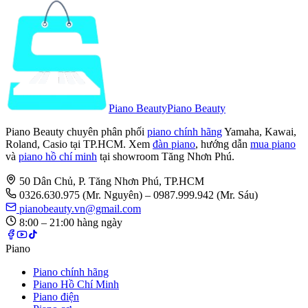
Piano Beauty
Piano Beauty
Piano Beauty chuyên phân phối
piano chính hãng
Yamaha, Kawai,
Roland, Casio tại TP.HCM. Xem
đàn piano
, hướng dẫn
mua piano
và
piano hồ chí minh
tại showroom Tăng Nhơn Phú.
50 Dân Chủ, P. Tăng Nhơn Phú, TP.HCM
0326.630.975
(Mr. Nguyên)
– 0987.999.942 (Mr. Sáu)
pianobeauty.vn@gmail.com
8:00 – 21:00 hàng ngày
Piano
Piano chính hãng
Piano Hồ Chí Minh
Piano điện