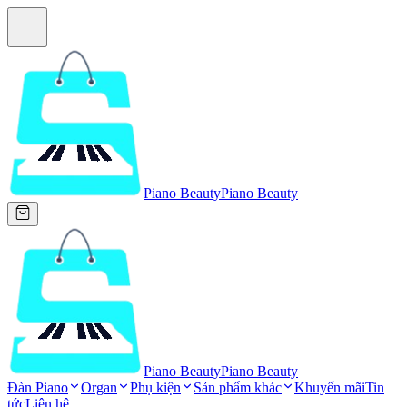
Piano Beauty
Piano Beauty
Piano Beauty
Piano Beauty
Đàn Piano
Organ
Phụ kiện
Sản phẩm khác
Khuyến mãi
Tin
tức
Liên hệ