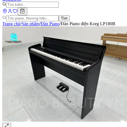
Tìm
Trang chủ
/
Sản phẩm
/
Đàn Piano
/
Đàn Piano điện Korg LP180B