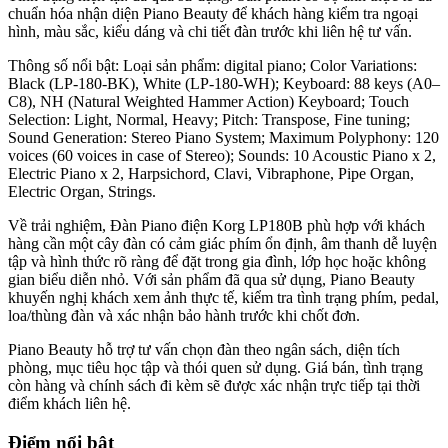
chuẩn hóa nhận diện Piano Beauty để khách hàng kiểm tra ngoại
hình, màu sắc, kiểu dáng và chi tiết đàn trước khi liên hệ tư vấn.
Thông số nổi bật: Loại sản phẩm: digital piano; Color Variations:
Black (LP-180-BK), White (LP-180-WH); Keyboard: 88 keys (A0–
C8), NH (Natural Weighted Hammer Action) Keyboard; Touch
Selection: Light, Normal, Heavy; Pitch: Transpose, Fine tuning;
Sound Generation: Stereo Piano System; Maximum Polyphony: 120
voices (60 voices in case of Stereo); Sounds: 10 Acoustic Piano x 2,
Electric Piano x 2, Harpsichord, Clavi, Vibraphone, Pipe Organ,
Electric Organ, Strings.
Về trải nghiệm, Đàn Piano điện Korg LP180B phù hợp với khách
hàng cần một cây đàn có cảm giác phím ổn định, âm thanh dễ luyện
tập và hình thức rõ ràng để đặt trong gia đình, lớp học hoặc không
gian biểu diễn nhỏ. Với sản phẩm đã qua sử dụng, Piano Beauty
khuyến nghị khách xem ảnh thực tế, kiểm tra tình trạng phím, pedal,
loa/thùng đàn và xác nhận bảo hành trước khi chốt đơn.
Piano Beauty hỗ trợ tư vấn chọn đàn theo ngân sách, diện tích
phòng, mục tiêu học tập và thói quen sử dụng. Giá bán, tình trạng
còn hàng và chính sách đi kèm sẽ được xác nhận trực tiếp tại thời
điểm khách liên hệ.
Điểm nổi bật