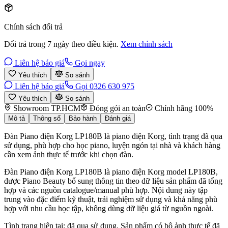
Chính sách đổi trả
Đổi trả trong 7 ngày theo điều kiện.
Xem chính sách
Liên hệ báo giá
Gọi ngay
Yêu thích
So sánh
Liên hệ báo giá
Gọi 0326 630 975
Yêu thích
So sánh
Showroom TP.HCM
Đóng gói an toàn
Chính hãng 100%
Mô tả
Thông số
Bảo hành
Đánh giá
Đàn Piano điện Korg LP180B là piano điện Korg, tình trạng đã qua
sử dụng, phù hợp cho học piano, luyện ngón tại nhà và khách hàng
cần xem ảnh thực tế trước khi chọn đàn.
Đàn Piano điện Korg LP180B là piano điện Korg model LP180B,
được Piano Beauty bổ sung thông tin theo dữ liệu sản phẩm đã tổng
hợp và các nguồn catalogue/manual phù hợp. Nội dung này tập
trung vào đặc điểm kỹ thuật, trải nghiệm sử dụng và khả năng phù
hợp với nhu cầu học tập, không dùng dữ liệu giá từ nguồn ngoài.
Tình trạng hiện tại: đã qua sử dụng. Sản phẩm có bộ ảnh thực tế đã