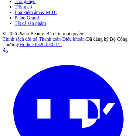
Trống điện
Trống cơ
Loa kiểm âm & MIDI
Piano Grand
Tất cả sản phẩm
©
2026
Piano Beauty. Bảo lưu mọi quyền.
Chính sách đổi trả
·
Thanh toán
·
Điều khoản
·
Đã đăng ký Bộ Công
Thương
·
Hotline
0326.630.975