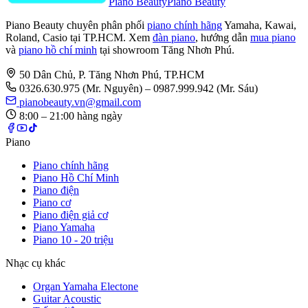
Piano Beauty
Piano Beauty
Piano Beauty chuyên phân phối
piano chính hãng
Yamaha, Kawai,
Roland, Casio tại TP.HCM. Xem
đàn piano
, hướng dẫn
mua piano
và
piano hồ chí minh
tại showroom Tăng Nhơn Phú.
50 Dân Chủ, P. Tăng Nhơn Phú, TP.HCM
0326.630.975
(Mr. Nguyên)
– 0987.999.942 (Mr. Sáu)
pianobeauty.vn@gmail.com
8:00 – 21:00 hàng ngày
Piano
Piano chính hãng
Piano Hồ Chí Minh
Piano điện
Piano cơ
Piano điện giả cơ
Piano Yamaha
Piano 10 - 20 triệu
Nhạc cụ khác
Organ Yamaha Electone
Guitar Acoustic