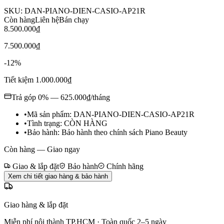
SKU:
DAN-PIANO-DIEN-CASIO-AP21R
Còn hàng
Liên hệ
Bán chạy
8.500.000₫
7.500.000₫
-
12
%
Tiết kiệm
1.000.000₫
Trả góp 0% —
625.000₫
/tháng
•
Mã sản phẩm:
DAN-PIANO-DIEN-CASIO-AP21R
•
Tình trạng:
CÒN HÀNG
•
Bảo hành:
Bảo hành theo chính sách Piano Beauty
Còn hàng — Giao ngay
Giao & lắp đặt
Bảo hành
Chính hãng
Xem chi tiết giao hàng & bảo hành
Giao hàng & lắp đặt
Miễn phí nội thành TP.HCM · Toàn quốc 2–5 ngày