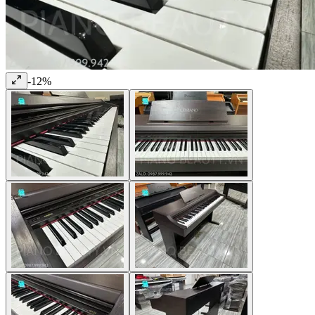
-
12
%