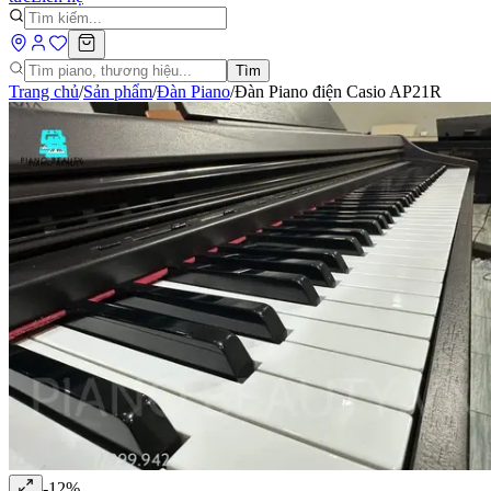
Tìm
Trang chủ
/
Sản phẩm
/
Đàn Piano
/
Đàn Piano điện Casio AP21R
-
12
%