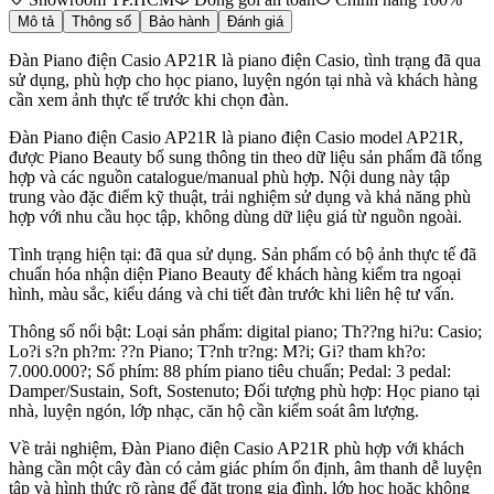
Mô tả
Thông số
Bảo hành
Đánh giá
Đàn Piano điện Casio AP21R là piano điện Casio, tình trạng đã qua
sử dụng, phù hợp cho học piano, luyện ngón tại nhà và khách hàng
cần xem ảnh thực tế trước khi chọn đàn.
Đàn Piano điện Casio AP21R là piano điện Casio model AP21R,
được Piano Beauty bổ sung thông tin theo dữ liệu sản phẩm đã tổng
hợp và các nguồn catalogue/manual phù hợp. Nội dung này tập
trung vào đặc điểm kỹ thuật, trải nghiệm sử dụng và khả năng phù
hợp với nhu cầu học tập, không dùng dữ liệu giá từ nguồn ngoài.
Tình trạng hiện tại: đã qua sử dụng. Sản phẩm có bộ ảnh thực tế đã
chuẩn hóa nhận diện Piano Beauty để khách hàng kiểm tra ngoại
hình, màu sắc, kiểu dáng và chi tiết đàn trước khi liên hệ tư vấn.
Thông số nổi bật: Loại sản phẩm: digital piano; Th??ng hi?u: Casio;
Lo?i s?n ph?m: ??n Piano; T?nh tr?ng: M?i; Gi? tham kh?o:
7.000.000?; Số phím: 88 phím piano tiêu chuẩn; Pedal: 3 pedal:
Damper/Sustain, Soft, Sostenuto; Đối tượng phù hợp: Học piano tại
nhà, luyện ngón, lớp nhạc, căn hộ cần kiểm soát âm lượng.
Về trải nghiệm, Đàn Piano điện Casio AP21R phù hợp với khách
hàng cần một cây đàn có cảm giác phím ổn định, âm thanh dễ luyện
tập và hình thức rõ ràng để đặt trong gia đình, lớp học hoặc không