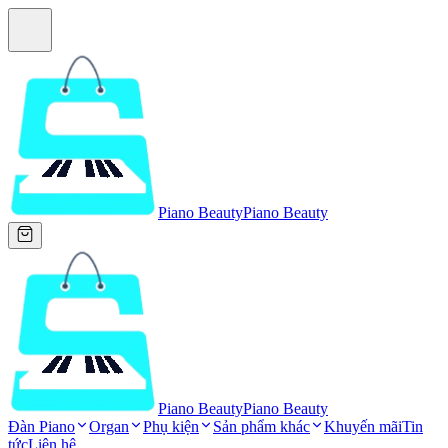
Piano Beauty
Piano Beauty
Piano Beauty
Piano Beauty
Đàn Piano
Organ
Phụ kiện
Sản phẩm khác
Khuyến mãi
Tin
tức
Liên hệ