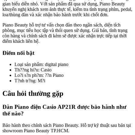
gian biểu diễn nhỏ. Với sản phẩm đã qua sử dụng, Piano Beauty
khuyến nghị khách xem ảnh thực tế, kiểm tra tình trạng phím, pedal,
loa/thùng đàn và xác nhận bảo hành trước khi chốt đơn.
Piano Beauty hỗ trợ tư vấn chọn đàn theo ngân sách, diện tích
phòng, mục tiêu học tập và thói quen sử dụng. Giá bán, tình trạng
còn hàng và chính sách đi kèm sẽ được xác nhận trực tiếp tại thời
điểm khách liên hệ.
Điểm nổi bật
Loại sản phẩm
:
digital piano
Th??ng hi?u
:
Casio
Lo?i s?n ph?m
:
??n Piano
T?nh tr?ng
:
M?i
Câu hỏi thường gặp
Đàn Piano điện Casio AP21R được bảo hành như
thế nào?
Bảo hành theo chính sách Piano Beauty. Hỗ trợ kỹ thuật sau bán tại
showroom Piano Beauty TP.HCM.