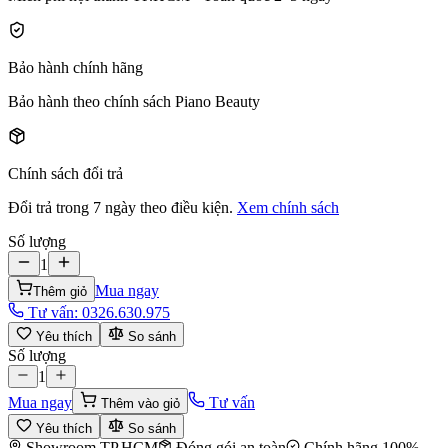
Bảo hành chính hãng
Bảo hành theo chính sách Piano Beauty
Chính sách đổi trả
Đổi trả trong 7 ngày theo điều kiện.
Xem chính sách
Số lượng
1
Mua ngay
Thêm giỏ
Tư vấn:
0326.630.975
Yêu thích
So sánh
Số lượng
1
Mua ngay
Tư vấn
Thêm vào giỏ
Yêu thích
So sánh
Showroom TP.HCM
Đóng gói an toàn
Chính hãng 100%