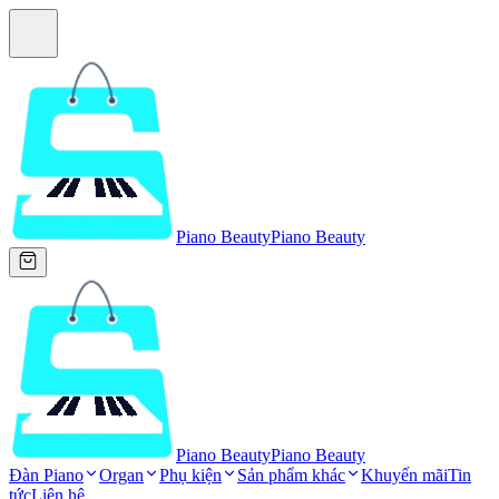
Piano Beauty
Piano Beauty
Piano Beauty
Piano Beauty
Đàn Piano
Organ
Phụ kiện
Sản phẩm khác
Khuyến mãi
Tin
tức
Liên hệ