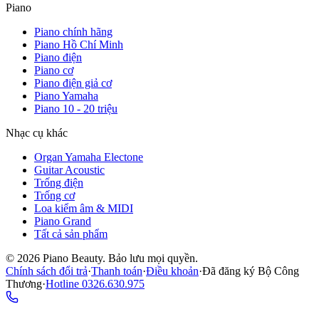
Piano
Piano chính hãng
Piano Hồ Chí Minh
Piano điện
Piano cơ
Piano điện giả cơ
Piano Yamaha
Piano 10 - 20 triệu
Nhạc cụ khác
Organ Yamaha Electone
Guitar Acoustic
Trống điện
Trống cơ
Loa kiểm âm & MIDI
Piano Grand
Tất cả sản phẩm
©
2026
Piano Beauty. Bảo lưu mọi quyền.
Chính sách đổi trả
·
Thanh toán
·
Điều khoản
·
Đã đăng ký Bộ Công
Thương
·
Hotline
0326.630.975