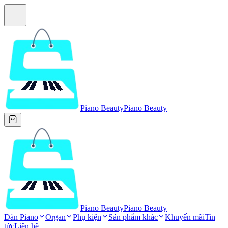
Piano Beauty
Piano Beauty
Piano Beauty
Piano Beauty
Đàn Piano
Organ
Phụ kiện
Sản phẩm khác
Khuyến mãi
Tin
tức
Liên hệ