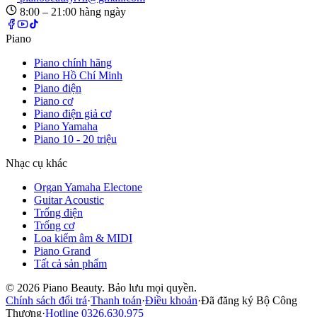
8:00 – 21:00 hàng ngày
Piano
Piano chính hãng
Piano Hồ Chí Minh
Piano điện
Piano cơ
Piano điện giả cơ
Piano Yamaha
Piano 10 - 20 triệu
Nhạc cụ khác
Organ Yamaha Electone
Guitar Acoustic
Trống điện
Trống cơ
Loa kiểm âm & MIDI
Piano Grand
Tất cả sản phẩm
©
2026
Piano Beauty. Bảo lưu mọi quyền.
Chính sách đổi trả
·
Thanh toán
·
Điều khoản
·
Đã đăng ký Bộ Công
Thương
·
Hotline
0326.630.975