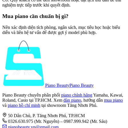
nghiệm trực tiếp trước khi quyết định.
Mua piano cần chuẩn bị gì?
Nên xác định diện tích phòng, ngân sách, mục tiêu học hoặc biểu
diễn và liên hệ tư vấn để được gợi ý model phù hợp.
Piano Beauty
Piano Beauty
Piano Beauty chuyên phân phối
piano chính hãng
Yamaha, Kawai,
Roland, Casio tại TP.HCM. Xem
đàn piano
, hướng dẫn
mua piano
và
piano hồ chí minh
tại showroom Tăng Nhơn Phú.
50 Dân Chủ, P. Tăng Nhơn Phú, TP.HCM
0326.630.975
(Mr. Nguyên)
– 0987.999.942 (Mr. Sáu)
pianobeauty.vn@gmail.com