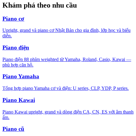
Khám phá theo nhu cầu
Piano cơ
Upright, grand và piano cơ Nhật Bản cho gia đình, lớp học và biểu
diễn.
Piano điện
Piano điện 88 phím weighted từ Yamaha, Roland, Casio, Kawai —
phù hợp căn hộ.
Piano Yamaha
Tổng hợp piano Yamaha cơ và điện: U series, CLP, YDP, P series.
Piano Kawai
Piano Kawai upright, grand và dòng điện CA, CN, ES với âm thanh
ấm.
Piano cũ