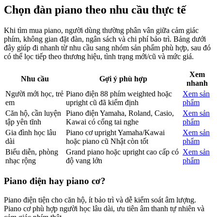
Chọn đàn piano theo nhu cầu thực tế
Khi tìm mua piano, người dùng thường phân vân giữa cảm giác
phím, không gian đặt đàn, ngân sách và chi phí bảo trì. Bảng dưới
đây giúp đi nhanh từ nhu cầu sang nhóm sản phẩm phù hợp, sau đó
có thể lọc tiếp theo thương hiệu, tình trạng mới/cũ và mức giá.
Xem
Nhu cầu
Gợi ý phù hợp
nhanh
Người mới học, trẻ
Piano điện 88 phím weighted hoặc
Xem sản
em
upright cũ đã kiểm định
phẩm
Căn hộ, cần luyện
Piano điện Yamaha, Roland, Casio,
Xem sản
tập yên tĩnh
Kawai có cổng tai nghe
phẩm
Gia đình học lâu
Piano cơ upright Yamaha/Kawai
Xem sản
dài
hoặc piano cũ Nhật còn tốt
phẩm
Biểu diễn, phòng
Grand piano hoặc upright cao cấp có
Xem sản
nhạc rộng
độ vang lớn
phẩm
Piano điện hay piano cơ?
Piano điện tiện cho căn hộ, ít bảo trì và dễ kiểm soát âm lượng.
Piano cơ phù hợp người học lâu dài, ưu tiên âm thanh tự nhiên và