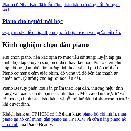
Piano cũ Nhật Bản đã kiểm định, bảo hành rõ ràng, tối ưu ngân
sách.
Piano cho người mới học
Gợi ý model dễ chơi, 88 phím, phù hợp trẻ em và người bắt đầu.
Kinh nghiệm chọn đàn piano
Khi chọn piano, nên xác định rõ mục tiêu sử dụng: luyện tập gia
đình, học tập chuyên sâu, biểu diễn hay dạy học. Piano điện phù
hợp không gian nhỏ, âm lượng linh hoạt và chi phí bảo trì thấp.
Piano cơ mang cảm giác phím, độ vang và độ bền âm thanh tự
nhiên hơn, lý tưởng cho người học lâu dài.
Piano Beauty phân loại sản phẩm theo loại đàn, thương hiệu, tình
trạng và ngân sách để bạn so sánh nhanh. Mỗi cây đàn được tư vấn
rõ model, chính sách bảo hành và hỗ trợ thử đàn tại showroom trước
khi quyết định.
Khách hàng tại TP.HCM có thể tham khảo
piano hồ chí minh
,
mua
piano tại hồ chí minh
,
đàn piano tại TP.HCM
và
cửa hàng piano hồ
chí minh
của Piano Beauty.