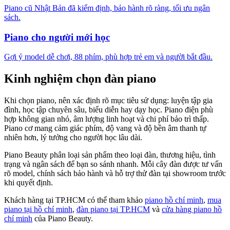
Piano cũ Nhật Bản đã kiểm định, bảo hành rõ ràng, tối ưu ngân
sách.
Piano cho người mới học
Gợi ý model dễ chơi, 88 phím, phù hợp trẻ em và người bắt đầu.
Kinh nghiệm chọn đàn piano
Khi chọn piano, nên xác định rõ mục tiêu sử dụng: luyện tập gia
đình, học tập chuyên sâu, biểu diễn hay dạy học. Piano điện phù
hợp không gian nhỏ, âm lượng linh hoạt và chi phí bảo trì thấp.
Piano cơ mang cảm giác phím, độ vang và độ bền âm thanh tự
nhiên hơn, lý tưởng cho người học lâu dài.
Piano Beauty phân loại sản phẩm theo loại đàn, thương hiệu, tình
trạng và ngân sách để bạn so sánh nhanh. Mỗi cây đàn được tư vấn
rõ model, chính sách bảo hành và hỗ trợ thử đàn tại showroom trước
khi quyết định.
Khách hàng tại TP.HCM có thể tham khảo
piano hồ chí minh
,
mua
piano tại hồ chí minh
,
đàn piano tại TP.HCM
và
cửa hàng piano hồ
chí minh
của Piano Beauty.