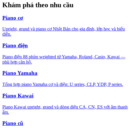
Khám phá theo nhu cầu
Piano cơ
Upright, grand và piano cơ Nhật Bản cho gia đình, lớp học và biểu
diễn.
Piano điện
Piano điện 88 phím weighted từ Yamaha, Roland, Casio, Kawai —
phù hợp căn hộ.
Piano Yamaha
Tổng hợp piano Yamaha cơ và điện: U series, CLP, YDP, P series.
Piano Kawai
Piano Kawai upright, grand và dòng điện CA, CN, ES với âm thanh
ấm.
Piano cũ