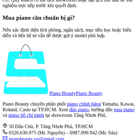
nghiệm trực tiếp trước khi quyết định.
Mua piano cần chuẩn bị gì?
Nên xác định diện tích phòng, ngân sách, mục tiêu học hoặc biểu
diễn và liên hệ tư vấn để được gợi ý model phù hợp.
Piano Beauty
Piano Beauty
Piano Beauty chuyên phân phối
piano chính hãng
Yamaha, Kawai,
Roland, Casio tại TP.HCM. Xem
đàn piano
, hướng dẫn
mua piano
và
piano hồ chí minh
tại showroom Tăng Nhơn Phú.
50 Dân Chủ, P. Tăng Nhơn Phú, TP.HCM
0326.630.975
(Mr. Nguyên)
– 0987.999.942 (Mr. Sáu)
pianobeauty.vn@gmail.com