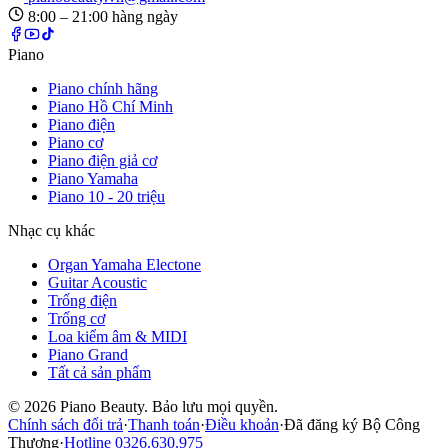
8:00 – 21:00 hàng ngày
Piano
Piano chính hãng
Piano Hồ Chí Minh
Piano điện
Piano cơ
Piano điện giả cơ
Piano Yamaha
Piano 10 - 20 triệu
Nhạc cụ khác
Organ Yamaha Electone
Guitar Acoustic
Trống điện
Trống cơ
Loa kiểm âm & MIDI
Piano Grand
Tất cả sản phẩm
©
2026
Piano Beauty. Bảo lưu mọi quyền.
Chính sách đổi trả
·
Thanh toán
·
Điều khoản
·
Đã đăng ký Bộ Công
Thương
·
Hotline
0326.630.975