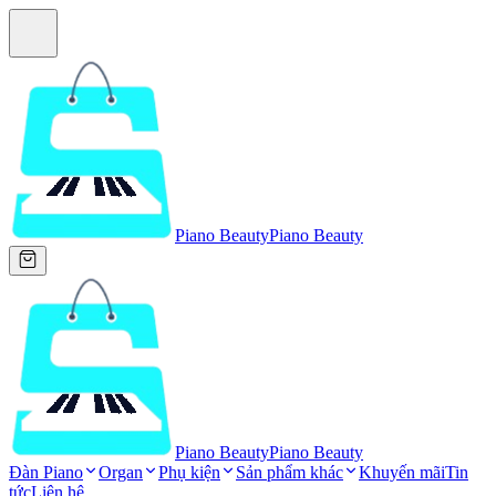
Piano Beauty
Piano Beauty
Piano Beauty
Piano Beauty
Đàn Piano
Organ
Phụ kiện
Sản phẩm khác
Khuyến mãi
Tin
tức
Liên hệ