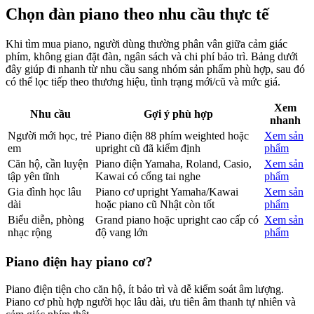
Chọn đàn piano theo nhu cầu thực tế
Khi tìm mua piano, người dùng thường phân vân giữa cảm giác
phím, không gian đặt đàn, ngân sách và chi phí bảo trì. Bảng dưới
đây giúp đi nhanh từ nhu cầu sang nhóm sản phẩm phù hợp, sau đó
có thể lọc tiếp theo thương hiệu, tình trạng mới/cũ và mức giá.
Xem
Nhu cầu
Gợi ý phù hợp
nhanh
Người mới học, trẻ
Piano điện 88 phím weighted hoặc
Xem sản
em
upright cũ đã kiểm định
phẩm
Căn hộ, cần luyện
Piano điện Yamaha, Roland, Casio,
Xem sản
tập yên tĩnh
Kawai có cổng tai nghe
phẩm
Gia đình học lâu
Piano cơ upright Yamaha/Kawai
Xem sản
dài
hoặc piano cũ Nhật còn tốt
phẩm
Biểu diễn, phòng
Grand piano hoặc upright cao cấp có
Xem sản
nhạc rộng
độ vang lớn
phẩm
Piano điện hay piano cơ?
Piano điện tiện cho căn hộ, ít bảo trì và dễ kiểm soát âm lượng.
Piano cơ phù hợp người học lâu dài, ưu tiên âm thanh tự nhiên và